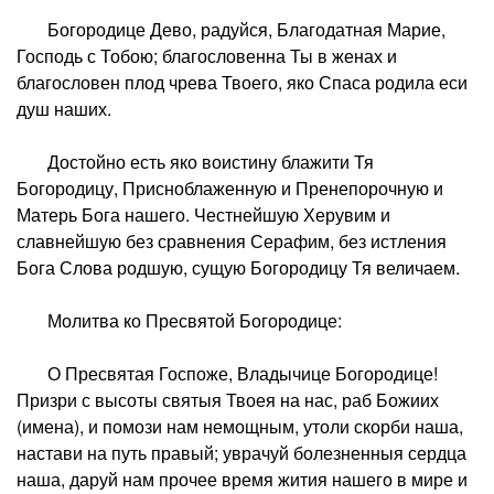
Богородице Дево, радуйся, Благодатная Марие,
Господь с Тобою; благословенна Ты в женах и
благословен плод чрева Твоего, яко Спаса родила еси
душ наших.
Достойно есть яко воистину блажити Тя
Богородицу, Присноблаженную и Пренепорочную и
Матерь Бога нашего. Честнейшую Херувим и
славнейшую без сравнения Серафим, без истления
Бога Слова родшую, сущую Богородицу Тя величаем.
Молитва ко Пресвятой Богородице:
О Пресвятая Госпоже, Владычице Богородице!
Призри с высоты святыя Твоея на нас, раб Божиих
(имена), и помози нам немощным, утоли скорби наша,
настави на путь правый; уврачуй болезненныя сердца
наша, даруй нам прочее время жития нашего в мире и