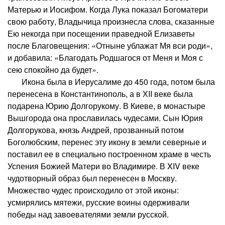
Матерью и Иосифом. Когда Лука показал Богоматери
свою работу, Владычица произнесла слова, сказанные
Ею некогда при посещении праведной Елизаветы
после Благовещения: «Отныне ублажат Мя вси роди»,
и добавила: «Благодать Родшагося от Меня и Моя с
сею спокойно да будет».
Икона была в Иерусалиме до 450 года, потом была
перенесена в Константинополь, а в ХII веке была
подарена Юрию Долгорукому. В Киеве, в монастыре
Вышгорода она прославилась чудесами. Сын Юрия
Долгорукова, князь Андрей, прозванный потом
Боголюбским, перенес эту икону в земли северные и
поставил ее в специально построенном храме в честь
Успения Божией Матери во Владимире. В XIV веке
чудотворный образ был перенесен в Москву.
Множество чудес происходило от этой иконы:
усмирялись мятежи, русские воины одерживали
победы над завоевателями земли русской.