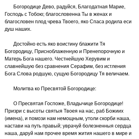
Богородице Дево, радуйся, Благодатная Марие,
Господь с Тобою; благословенна Ты в женах и
благословен плод чрева Твоего, яко Спаса родила еси
душ наших.
Достойно есть яко воистину блажити Тя
Богородицу, Присноблаженную и Пренепорочную и
Матерь Бога нашего. Честнейшую Херувим и
славнейшую без сравнения Серафим, без истления
Бога Слова родшую, сущую Богородицу Тя величаем.
Молитва ко Пресвятой Богородице:
О Пресвятая Госпоже, Владычице Богородице!
Призри с высоты святыя Твоея на нас, раб Божиих
(имена), и помози нам немощным, утоли скорби наша,
настави на путь правый; уврачуй болезненныя сердца
наша, даруй нам прочее время жития нашего в мире и