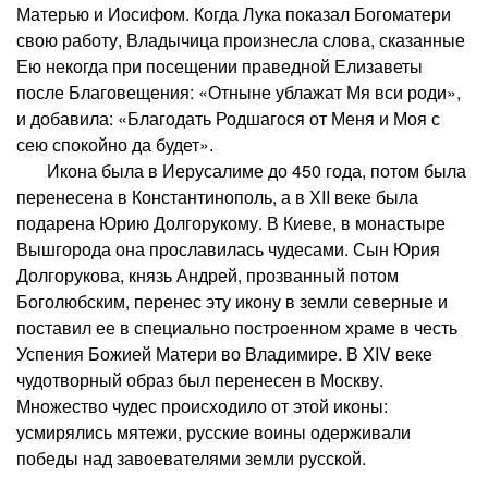
Матерью и Иосифом. Когда Лука показал Богоматери
свою работу, Владычица произнесла слова, сказанные
Ею некогда при посещении праведной Елизаветы
после Благовещения: «Отныне ублажат Мя вси роди»,
и добавила: «Благодать Родшагося от Меня и Моя с
сею спокойно да будет».
Икона была в Иерусалиме до 450 года, потом была
перенесена в Константинополь, а в ХII веке была
подарена Юрию Долгорукому. В Киеве, в монастыре
Вышгорода она прославилась чудесами. Сын Юрия
Долгорукова, князь Андрей, прозванный потом
Боголюбским, перенес эту икону в земли северные и
поставил ее в специально построенном храме в честь
Успения Божией Матери во Владимире. В XIV веке
чудотворный образ был перенесен в Москву.
Множество чудес происходило от этой иконы:
усмирялись мятежи, русские воины одерживали
победы над завоевателями земли русской.