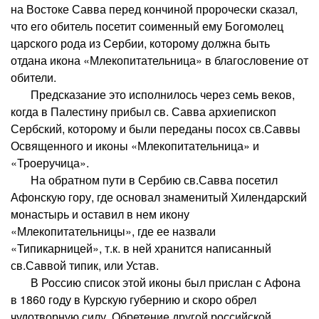
на Востоке Савва перед кончиной пророчески сказал,
что его обитель посетит соименный ему Богомолец
царского рода из Сербии, которому должна быть
отдана икона «Млекопитательница» в благословение от
обители.
Предсказание это исполнилось через семь веков,
когда в Палестину прибыл св. Савва архиепископ
Сербский, которому и были переданы посох св.Саввы
Освященного и иконы «Млекопитательница» и
«Троеручица».
На обратном пути в Сербию св.Савва посетил
Афонскую гору, где основал знаменитый Хилендарский
монастырь и оставил в нем икону
«Млекопитательницы», где ее назвали
«Типикарницей», т.к. в ней хранится написанный
св.Саввой типик, или Устав.
В Россию список этой иконы был прислан с Афона
в 1860 году в Курскую губернию и скоро обрел
чудотворную силу. Обретение другой российской