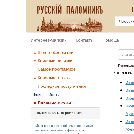
Интернет-магазин
Контакты
Помощь
Email
» Видео-обзоры книг
» Книжные новинки
Регистрац
» Самое покупаемое
Каталог ико
» Книжные отзывы
Икон
» Последние поступления
Икон
·
Книги
Иконы
Икон
» Писаные иконы
Икон
Подпишитесь на рассылку!
Мужс
Икон
Мы с радостью сообщим о последних
Женс
поступлениях книг и фильмов в