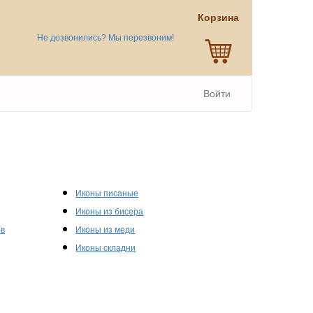
Корзина
Не дозвонились? Мы перезвоним!
Войти
Иконы писаные
Иконы из бисера
ов
Иконы из меди
Иконы складни