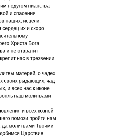
ким недугом пианства
вой и спасения
ов наших, исцели.
сердец их и скоро
пасительному
его Христа Бога
ша и не отвратит
крепит нас в трезвении
итвы матерей, о чадех
ех своих рыдающих, чад
х, и всех нас к иконе
 вопль наш молитвами
овления и всех козней
шего помози пройти нам
, да молитвами Твоими
одобимся Царствия