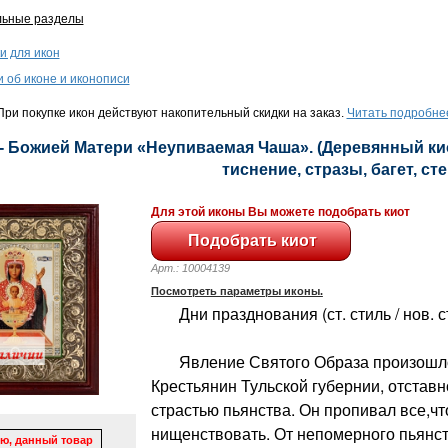
льные разделы
и для икон
и об иконе и иконописи
ри покупке икон действуют накопительный скидки на заказ.
Читать подробне
- Божией Матери «Неупиваемая Чаша». (Деревянный кио
тиснение, стразы, багет, сте
Для этой иконы Вы можете подобрать киот
Арт.: 10004139
Посмотреть параметры иконы.
Дни празднования (ст. стиль / нов. сти
Явление Святого Образа произошло 
Крестьянин Тульской губернии, отстав
страстью пьянства. Он пропивал все,чт
нищенствовать. От непомерного пьянств
ю, данный товар