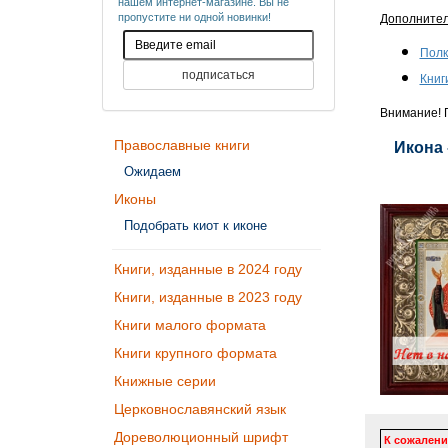
нашем интернет-магазине. Вы не
пропустите ни одной новинки!
Дополните
Полк
Книг
Внимание! П
Православные книги
Икона 
Ожидаем
Иконы
Подобрать киот к иконе
Книги, изданные в 2024 году
Книги, изданные в 2023 году
Книги малого формата
Книги крупного формата
Книжные серии
Церковнославянский язык
Дореволюционный шрифт
К сожалени