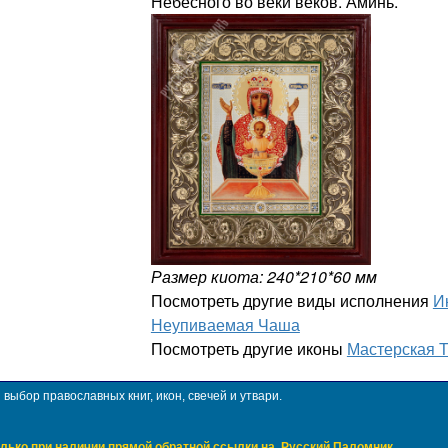
Небесного во веки веков. Аминь.
Размер киота: 240*210*60 мм
Посмотреть другие виды исполнения
И
Неупиваемая Чаша
Посмотреть другие иконы
Мастерская 
ыбор православных книг, икон, свечей и утвари.
лько при наличии прямой обратной ссылки на
Русский Паломник