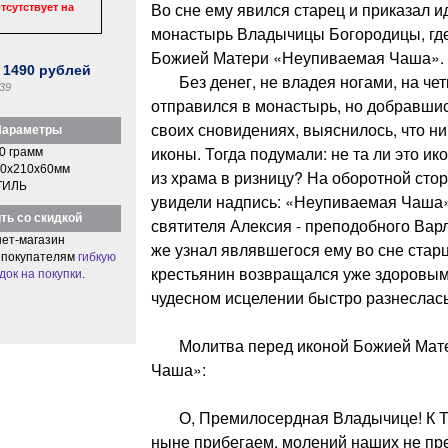
Во сне ему явился старец и приказал и
тсутствует на
монастырь Владычицы Богородицы, где
Божией Матери «Неупиваемая Чаша».
:
1490
рублей
Без денег, не владея ногами, на чет
39
отправился в монастырь, но добравшись
своих сновидениях, выяснилось, что ник
араметры
иконы. Тогда подумали: не та ли это ико
0 грамм
0x210x60мм
из храма в ризницу? На оборотной сто
ТИЛЬ
увидели надпись: «Неупиваемая Чаша»,
ть со скидкой
святителя Алексия - преподобного Варл
ет-магазин
же узнал являвшегося ему во сне стар
 покупателям
гибкую
крестьянин возвращался уже здоровым.
док на покупки
.
чудесном исцелении быстро разнеслась
Молитва перед иконой Божией Мате
Чаша»:
О, Премилосердная Владычице! К Т
ныне прибегаем, молений наших не пре