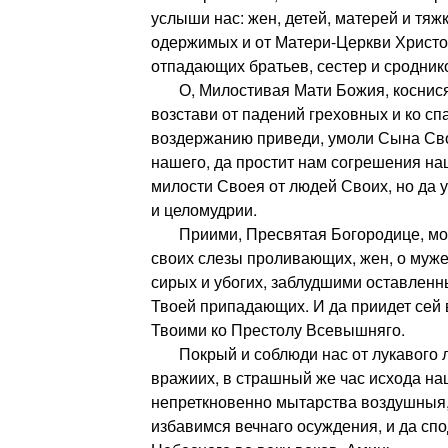
услыши нас: жен, детей, матерей и тяж
одержимых и от Матери-Церкви Христо
отпадающих братьев, сестер и сродник
О, Милостивая Мати Божия, коснися 
возстави от падений греховных и ко с
воздержанию приведи, умоли Сына Сво
нашего, да простит нам согрешения на
милости Своея от людей Своих, но да у
и целомудрии.
Приими, Пресвятая Богородице, мол
своих слезы проливающих, жен, о муж
сирых и убогих, заблудшими оставленны
Твоей припадающих. И да приидет сей
Твоими ко Престолу Всевышняго.
Покрый и соблюди нас от лукавого л
вражиих, в страшный же час исхода на
непреткновенно мытарства воздушныя
избавимся вечнаго осуждения, и да сп