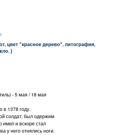
е
т, цвет "красное дерево", литография,
кло. )
ль) - 5 мая / 18 мая
в 1378 году.
ной солдат, был одержим
о имел и вскоре стал
а у него отнялись ноги.