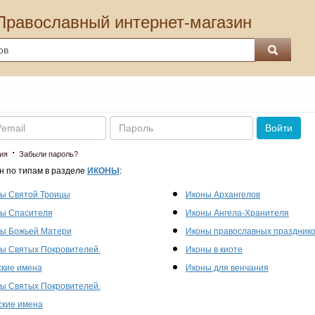
Православный интернет-магазин
Пароль
Войти
·
ия
Забыли пароль?
н по типам в разделе
ИКОНЫ
:
ы Святой Троицы
Иконы Архангелов
ы Спасителя
Иконы Ангела-Хранителя
ы Божьей Матери
Иконы православных праздник
ы Святых Покровителей.
Иконы в киоте
кие имена
Иконы для венчания
ы Святых Покровителей.
кие имена