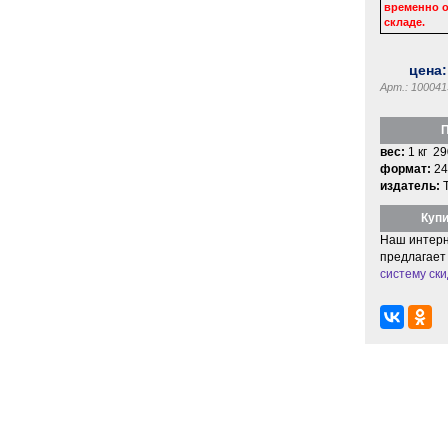
временно о
складе.
цена
Арт.: 100041
П
вес:
1 кг 29
формат:
24
издатель:
Купи
Наш интерн
предлагает
систему ски