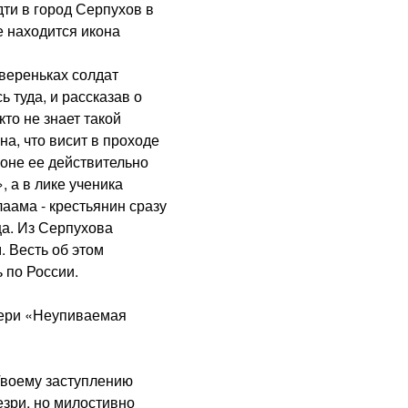
дти в город Серпухов в
 находится икона
вереньках солдат
 туда, и рассказав о
то не знает такой
на, что висит в проходе
роне ее действительно
 а в лике ученика
аама - крестьянин сразу
ца. Из Серпухова
 Весть об этом
 по России.
ри «Неупиваемая
воему заступлению
зри, но милостивно