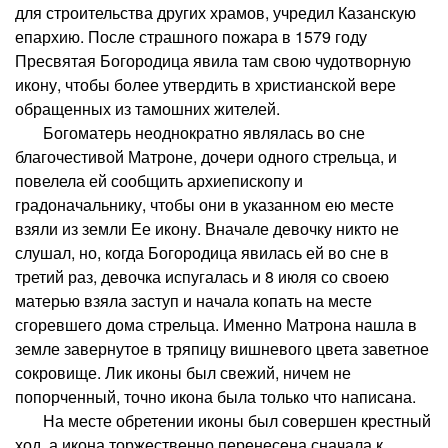
для строительства других храмов, учредил Казанскую
епархию. После страшного пожара в 1579 году
Пресвятая Богородица явила там свою чудотворную
икону, чтобы более утвердить в христианской вере
обращенных из тамошних жителей.
Богоматерь неоднократно являлась во сне
благочестивой Матроне, дочери одного стрельца, и
повелела ей сообщить архиепископу и
градоначальнику, чтобы они в указанном ею месте
взяли из земли Ее икону. Вначале девочку никто не
слушал, но, когда Богородица явилась ей во сне в
третий раз, девочка испугалась и 8 июля со своею
матерью взяла заступ и начала копать на месте
сгоревшего дома стрельца. Именно Матрона нашла в
земле завернутое в тряпицу вишневого цвета заветное
сокровище. Лик иконы был свежий, ничем не
попорченный, точно икона была только что написана.
На месте обретении иконы был совершен крестный
ход, а икона торжественно перенесена сначала к