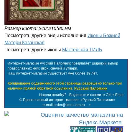
Размер киота: 240*210*60 мм
Посмотреть другие виды исполнения
Иконы Божией
Матери Казанская
Посмотреть другие иконы
Мастерская ТИЛЬ
Интернет-магазин Русский Паломник предлагает широкий выбор
православных книг, икон, свечей и утвари.
Наш интернет-магазин существует уже более 19 лет.
Копирование содержимого этой страницы разрешено только при
наличии прямой обратной ссылки на
Русский Паломник
Нашли ошибку? - Выделите и нажмите Ctrl + Enter.
©
Православный интернет-магазин «Русский Паломник»
e-mail order@store.idrp.ru
•