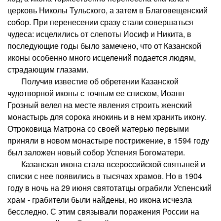
церковь Николы Тульского, а затем в Благовещенский
собор. При перенесении сразу стали совершаться
чудеса: исцелились от слепоты Иосиф и Никита, в
последующие годы было замечено, что от Казанской
иконы особенно много исцелений подается людям,
страдающим глазами.
Получив известие об обретении Казанской
чудотворной иконы с точным ее списком, Иоанн
Грозный велел на месте явления строить женский
монастырь для сорока инокинь и в нем хранить икону.
Отроковица Матрона со своей матерью первыми
приняли в новом монастыре пострижение, в 1594 году
был заложен новый собор Успения Богоматери.
Казанская икона стала всероссийской святыней и
списки с нее появились в тысячах храмов. Но в 1904
году в ночь на 29 июня святотатцы ограбили Успенский
храм - грабители были найдены, но икона исчезла
бесследно. С этим связывали поражения России на