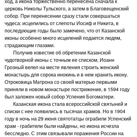
ход, а икона торжественно перенесена сначала к
церковь Николы Тульского, а затем в Благовещенский
собор. При перенесении сразу стали совершаться
чудеса: исцелились от слепоты Иосиф и Никита, в
последующие годы было замечено, что от Казанской
иконы особенно много исцелений подается людям,
страдающим глазами.
Получив известие об обретении Казанской
чудотворной иконы с точным ее списком, Иоанн
Грозный велел на месте явления строить женский
монастырь для сорока инокинь и в нем хранить икону.
Отроковица Матрона со своей матерью первыми
приняли в новом монастыре пострижение, в 1594 году
был заложен новый собор Успения Богоматери.
Казанская икона стала всероссийской святыней и
списки с нее появились в тысячах храмов. Но в 1904
году в ночь на 29 июня святотатцы ограбили Успенский
храм - грабители были найдены, но икона исчезла
бесследно. С этим связывали поражения России на