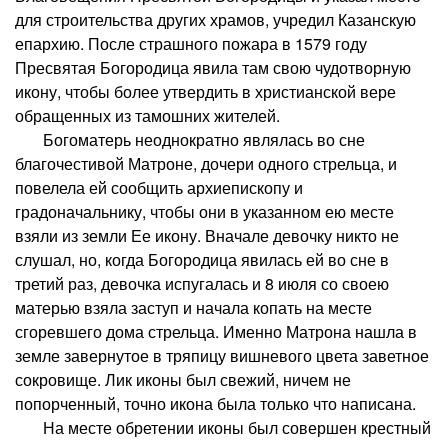
для строительства других храмов, учредил Казанскую
епархию. После страшного пожара в 1579 году
Пресвятая Богородица явила там свою чудотворную
икону, чтобы более утвердить в христианской вере
обращенных из тамошних жителей.
Богоматерь неоднократно являлась во сне
благочестивой Матроне, дочери одного стрельца, и
повелела ей сообщить архиепископу и
градоначальнику, чтобы они в указанном ею месте
взяли из земли Ее икону. Вначале девочку никто не
слушал, но, когда Богородица явилась ей во сне в
третий раз, девочка испугалась и 8 июля со своею
матерью взяла заступ и начала копать на месте
сгоревшего дома стрельца. Именно Матрона нашла в
земле завернутое в тряпицу вишневого цвета заветное
сокровище. Лик иконы был свежий, ничем не
попорченный, точно икона была только что написана.
На месте обретении иконы был совершен крестный