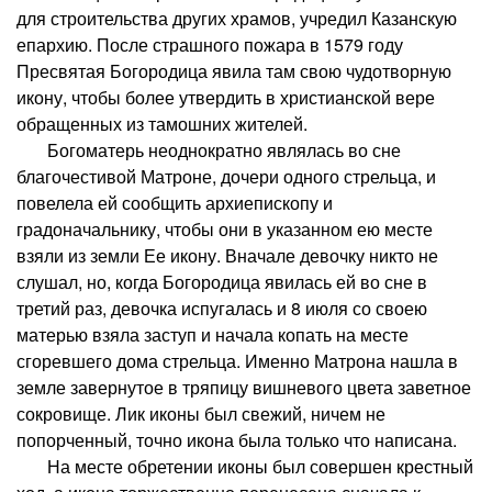
для строительства других храмов, учредил Казанскую
епархию. После страшного пожара в 1579 году
Пресвятая Богородица явила там свою чудотворную
икону, чтобы более утвердить в христианской вере
обращенных из тамошних жителей.
Богоматерь неоднократно являлась во сне
благочестивой Матроне, дочери одного стрельца, и
повелела ей сообщить архиепископу и
градоначальнику, чтобы они в указанном ею месте
взяли из земли Ее икону. Вначале девочку никто не
слушал, но, когда Богородица явилась ей во сне в
третий раз, девочка испугалась и 8 июля со своею
матерью взяла заступ и начала копать на месте
сгоревшего дома стрельца. Именно Матрона нашла в
земле завернутое в тряпицу вишневого цвета заветное
сокровище. Лик иконы был свежий, ничем не
попорченный, точно икона была только что написана.
На месте обретении иконы был совершен крестный