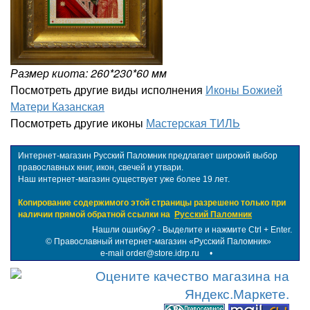
Размер киота: 260*230*60 мм
Посмотреть другие виды исполнения
Иконы Божией
Матери Казанская
Посмотреть другие иконы
Мастерская ТИЛЬ
Интернет-магазин Русский Паломник предлагает широкий выбор
православных книг, икон, свечей и утвари.
Наш интернет-магазин существует уже более 19 лет.
Копирование содержимого этой страницы разрешено только при
наличии прямой обратной ссылки на
Русский Паломник
Нашли ошибку? - Выделите и нажмите Ctrl + Enter.
©
Православный интернет-магазин «Русский Паломник»
e-mail order@store.idrp.ru
•