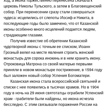
ход, а икона торжественно перенесена сначала к
церковь Николы Тульского, а затем в Благовещенский
собор. При перенесении сразу стали совершаться
чудеса: исцелились от слепоты Иосиф и Никита, в
последующие годы было замечено, что от Казанской
иконы особенно много исцелений подается людям,
страдающим глазами.
Получив известие об обретении Казанской
чудотворной иконы с точным ее списком, Иоанн
Грозный велел на месте явления строить женский
монастырь для сорока инокинь и в нем хранить икону.
Отроковица Матрона со своей матерью первыми
приняли в новом монастыре пострижение, в 1594 году
был заложен новый собор Успения Богоматери.
Казанская икона стала всероссийской святыней и
списки с нее появились в тысячах храмов. Но в 1904
году в ночь на 29 июня святотатцы ограбили Успенский
храм - грабители были найдены, но икона исчезла
бесследно. С этим связывали поражения России на