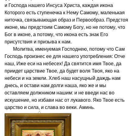
и Господа нашего Инсуса Христа, каждая икона
Которого есть ступенечка к Нему Самому, маленькая
ниточка, связывающая образ и Первообраз. Предстоя
иконе, мы предстоим Самому Богу, но не потому, что
Бог в иконе, а потому, что икона есть знак Его
присутствия и призыва к нам.
Молитва, именуемая Господнею, потому что Сам
Господь произнес ее для нашего употребления: Отче
наш, Иже еси на небесех! Да святится имя Твое, да
приидет царствие Твое, да будет воля Твоя, яко на
небеси и на земли. Хлеб наш насущный даждь нам
днесь, и остави нам долги наша, яко же и мы
оставляем должником нашим: и не введи нас во
искушение, но избави нас от лукавого. Яко Твое есть
царство и сила, и слава во веки. Аминь.