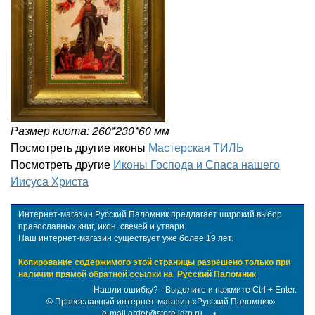
Размер киота: 260*230*60 мм
Посмотреть другие иконы
Мастерская ТИЛЬ
Посмотреть другие
Иконы Господа и Спаса нашего
Иисуса Христа
Интернет-магазин Русский Паломник предлагает широкий выбор
православных книг, икон, свечей и утвари.
Наш интернет-магазин существует уже более 19 лет.
Копирование содержимого этой страницы разрешено только при
наличии прямой обратной ссылки на
Русский Паломник
Нашли ошибку? - Выделите и нажмите Ctrl + Enter.
©
Православный интернет-магазин «Русский Паломник»
e-mail order@store.idrp.ru
•