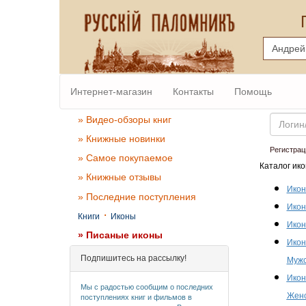
Интернет-магазин
Контакты
Помощь
Email
» Видео-обзоры книг
» Книжные новинки
Регистрац
» Самое покупаемое
Каталог ико
» Книжные отзывы
Икон
» Последние поступления
Икон
·
Книги
Иконы
Икон
» Писаные иконы
Икон
Подпишитесь на рассылку!
Мужс
Икон
Мы с радостью сообщим о последних
Женс
поступлениях книг и фильмов в