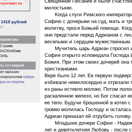
Священное Писание и были счастлив
тсутствует на
милостыню.
Когда слуги Римского императора
Софию с дочерьми на суд, мать и тр
:
1410
рублей
02
молитву, прося Божьей помощи. Когд
они предстали перед Адрианом с ли
араметры
веселыми и сердцем мужественным.
0 грамм
Мучитель царь Адриан спросил их 
0x230x60мм
София открыто исповедала Господа 
ТИЛЬ
Божия. При этом своих дочерей она 
ть со скидкой
христианками.
ет-магазин
Вере было 12 лет. Ее первую подвер
 покупателям
гибкую
избивали немилосердно и отрезали г
док на покупки
.
из раны истекло молоко. Потом поло
раскаленное железо, но Бог спасал е
ее тело. Будучи брошенной в котел 
громко молилась Господу и осталась
Адриан приказал ей отрубить голову.
Младшие дочери Софии - Надежда
лет и девятилетняя Любовь - после 