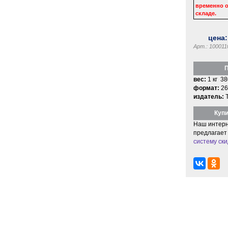
временно о
складе.
цена
Арт.: 100011
П
вес:
1 кг 38
формат:
26
издатель:
Купи
Наш интерн
предлагает
систему ски