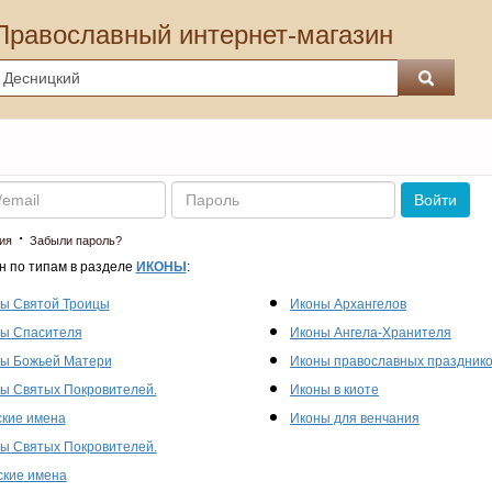
Православный интернет-магазин
Пароль
Войти
·
ия
Забыли пароль?
н по типам в разделе
ИКОНЫ
:
ы Святой Троицы
Иконы Архангелов
ы Спасителя
Иконы Ангела-Хранителя
ы Божьей Матери
Иконы православных праздник
ы Святых Покровителей.
Иконы в киоте
кие имена
Иконы для венчания
ы Святых Покровителей.
кие имена