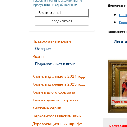
нашем интернет-магазине. Вы не
пропустите ни одной новинки!
Дополните
Полк
Книг
Внимание! П
Православные книги
Икона
Ожидаем
Иконы
Подобрать киот к иконе
Книги, изданные в 2024 году
Книги, изданные в 2023 году
Книги малого формата
Книги крупного формата
Книжные серии
Церковнославянский язык
Дореволюционный шрифт
К сожалени