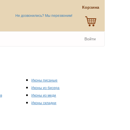
Корзина
Не дозвонились? Мы перезвоним!
Войти
Иконы писаные
Иконы из бисера
ов
Иконы из меди
Иконы складни