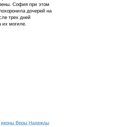
лены. София при этом
 похоронила дочерей на
сле трех дней
 их могиле.
я
иконы Веры Надежды