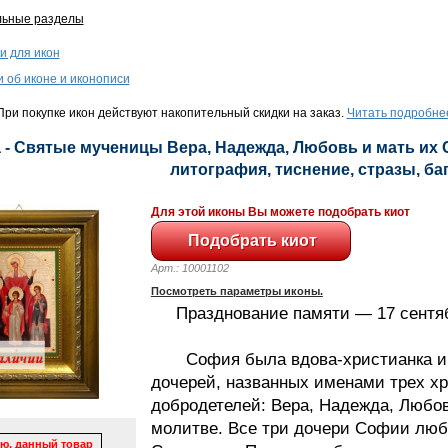
льные разделы
и для икон
и об иконе и иконописи
ри покупке икон действуют накопительный скидки на заказ.
Читать подробне
 - Святые мученицы Вера, Надежда, Любовь и мать их С
литография, тиснение, стразы, баге
Для этой иконы Вы можете подобрать киот
Арт.: 10001102
Посмотреть параметры иконы.
Празднование памяти — 17 сентяб
София была вдова-христианка и 
дочерей, названных именами трех х
добродетелей: Вера, Надежда, Любовь
молитве. Все три дочери Софии лю
ю, данный товар