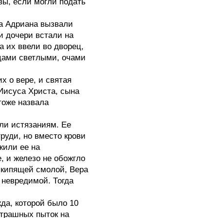
ы, если могли подать
 Адриана вызвали
и дочери встали на
а их ввели во дворец,
цами светлыми, очами
о вере, и святая
Иисуса Христа, сына
тоже назвала
гли истязаниям. Ее
руди, но вместо крови
жили ее на
е, и железо не обожгло
с кипящей смолой, Вера
 невредимой. Тогда
, которой было 10
страшных пыток на