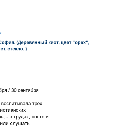
е
офия. (Деревянный киот, цвет "орех",
т, стекло. )
ря / 30 сентября
воспитывала трех
ристианских
, - в трудах, посте и
били слушать