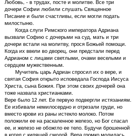
Любовь, - в трудах, посте и молитве. Все три
дочери Софии любили слушать Священное
Писание и были счастливы, если могли подать
милостыню.
Когда слуги Римского императора Адриана
вызвали Софию с дочерьми на суд, мать и три
дочери встали на молитву, прося Божьей помощи.
Когда их ввели во дворец, они предстали перед
Адрианом с лицами светлыми, очами веселыми и
сердцем мужественным.
Мучитель царь Адриан спросил их о вере, и
святая София открыто исповедала Господа Иисуса
Христа, сына Божия. При этом своих дочерей она
тоже назвала христианками.
Вере было 12 лет. Ее первую подвергли истязаниям.
Ее избивали немилосердно и отрезали груди, но
вместо крови из раны истекло молоко. Потом
положили ее на раскаленное железо, но Бог спасал
ее, и железо не обожгло ее тело. Будучи брошенной
в котел с кипящей смолой, Вера громко молилась