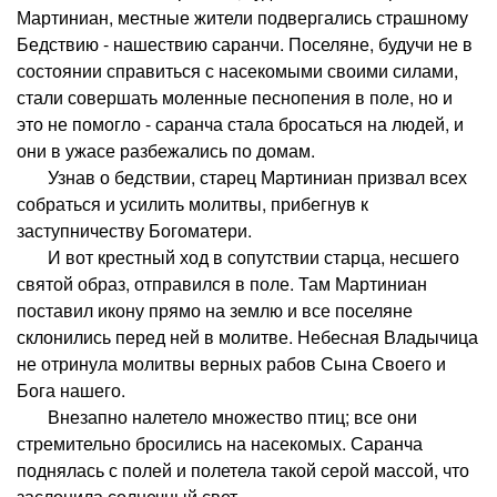
Мартиниан, местные жители подвергались страшному
Бедствию - нашествию саранчи. Поселяне, будучи не в
состоянии справиться с насекомыми своими силами,
стали совершать моленные песнопения в поле, но и
это не помогло - саранча стала бросаться на людей, и
они в ужасе разбежались по домам.
Узнав о бедствии, старец Мартиниан призвал всех
собраться и усилить молитвы, прибегнув к
заступничеству Богоматери.
И вот крестный ход в сопутствии старца, несшего
святой образ, отправился в поле. Там Мартиниан
поставил икону прямо на землю и все поселяне
склонились перед ней в молитве. Небесная Владычица
не отринула молитвы верных рабов Сына Своего и
Бога нашего.
Внезапно налетело множество птиц; все они
стремительно бросились на насекомых. Саранча
поднялась с полей и полетела такой серой массой, что
заслонила солнечный свет.