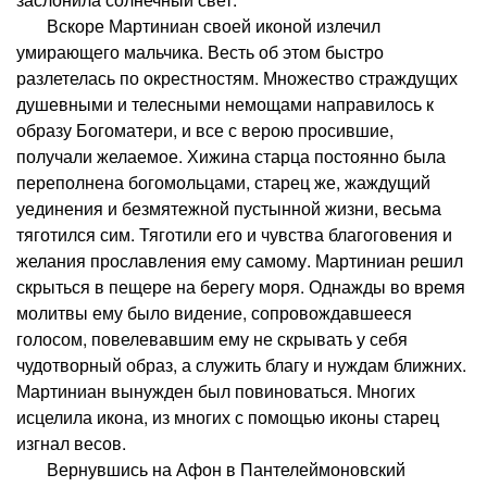
Вскоре Мартиниан своей иконой излечил
умирающего мальчика. Весть об этом быстро
разлетелась по окрестностям. Множество страждущих
душевными и телесными немощами направилось к
образу Богоматери, и все с верою просившие,
получали желаемое. Хижина старца постоянно была
переполнена богомольцами, старец же, жаждущий
уединения и безмятежной пустынной жизни, весьма
тяготился сим. Тяготили его и чувства благоговения и
желания прославления ему самому. Мартиниан решил
скрыться в пещере на берегу моря. Однажды во время
молитвы ему было видение, сопровождавшееся
голосом, повелевавшим ему не скрывать у себя
чудотворный образ, а служить благу и нуждам ближних.
Мартиниан вынужден был повиноваться. Многих
исцелила икона, из многих с помощью иконы старец
изгнал весов.
Вернувшись на Афон в Пантелеймоновский