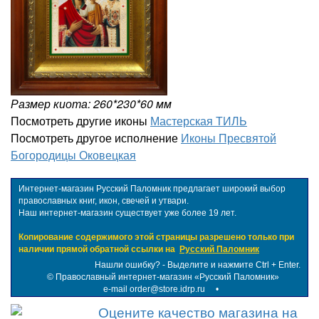
Размер киота: 260*230*60 мм
Посмотреть другие иконы
Мастерская ТИЛЬ
Посмотреть другое исполнение
Иконы Пресвятой
Богородицы Оковецкая
Интернет-магазин Русский Паломник предлагает широкий выбор
православных книг, икон, свечей и утвари.
Наш интернет-магазин существует уже более 19 лет.
Копирование содержимого этой страницы разрешено только при
наличии прямой обратной ссылки на
Русский Паломник
Нашли ошибку? - Выделите и нажмите Ctrl + Enter.
©
Православный интернет-магазин «Русский Паломник»
e-mail order@store.idrp.ru
•