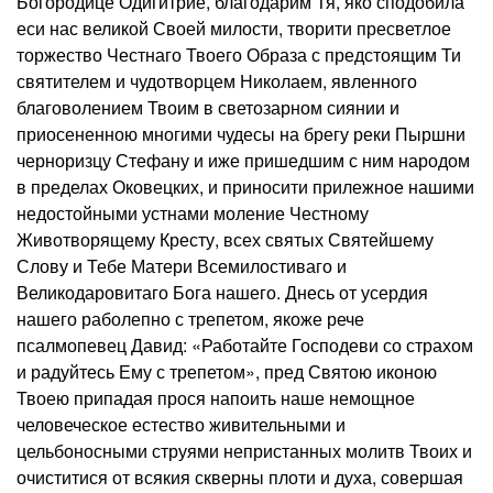
Богородице Одигитрие, благодарим Тя, яко сподобила
еси нас великой Своей милости, творити пресветлое
торжество Честнаго Твоего Образа с предстоящим Ти
святителем и чудотворцем Николаем, явленного
благоволением Твоим в светозарном сиянии и
приосененною многими чудесы на брегу реки Пыршни
черноризцу Стефану и иже пришедшим с ним народом
в пределах Оковецких, и приносити прилежное нашими
недостойными устнами моление Честному
Животворящему Кресту, всех святых Святейшему
Слову и Тебе Матери Всемилостиваго и
Великодаровитаго Бога нашего. Днесь от усердия
нашего раболепно с трепетом, якоже рече
псалмопевец Давид: «Работайте Господеви со страхом
и радуйтесь Ему с трепетом», пред Святою иконою
Твоею припадая прося напоить наше немощное
человеческое естество живительными и
цельбоносными струями непристанных молитв Твоих и
очиститися от всякия скверны плоти и духа, совершая