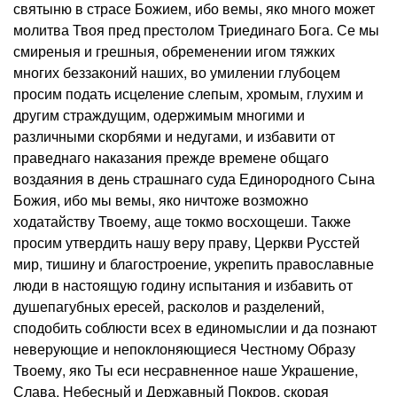
святыню в страсе Божием, ибо вемы, яко много может
молитва Твоя пред престолом Триединаго Бога. Се мы
смиреныя и грешныя, обременении игом тяжких
многих беззаконий наших, во умилении глубоцем
просим подать исцеление слепым, хромым, глухим и
другим страждущим, одержимым многими и
различными скорбями и недугами, и избавити от
праведнаго наказания прежде времене общаго
воздаяния в день страшнаго суда Единородного Сына
Божия, ибо мы вемы, яко ничтоже возможно
ходатайству Твоему, аще токмо восхощеши. Также
просим утвердить нашу веру праву, Церкви Русстей
мир, тишину и благостроение, укрепить православные
люди в настоящую годину испытания и избавить от
душепагубных ересей, расколов и разделений,
сподобить соблюсти всех в единомыслии и да познают
неверующие и непоклоняющиеся Честному Образу
Твоему, яко Ты еси несравненное наше Украшение,
Слава, Небесный и Державный Покров, скорая