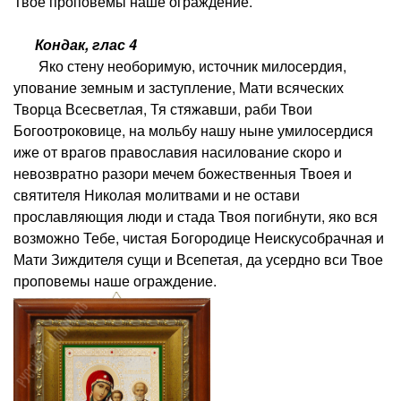
Твое проповемы наше ограждение.
Кондак, глас 4
Яко стену необоримую, источник милосердия,
упование земным и заступление, Мати всяческих
Творца Всесветлая, Тя стяжавши, раби Твои
Богоотроковице, на мольбу нашу ныне умилосердися
иже от врагов православия насилование скоро и
невозвратно разори мечем божественныя Твоея и
святителя Николая молитвами и не остави
прославляющия люди и стада Твоя погибнути, яко вся
возможно Тебе, чистая Богородице Неискусобрачная и
Мати Зиждителя сущи и Всепетая, да усердно вси Твое
проповемы наше ограждение.