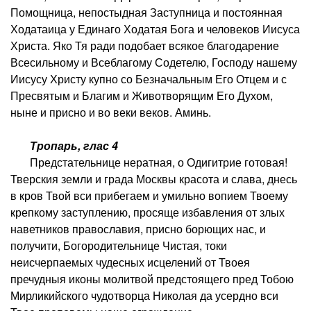
Помощница, непостыдная Заступница и постоянная
Ходатаица у Единаго Ходатая Бога и человеков Иисуса
Христа. Яко Тя ради подобает всякое благодарение
Всесильному и Всеблагому Содетелю, Господу нашему
Иисусу Христу купно со Безначальным Его Отцем и с
Пресвятым и Благим и Животворящим Его Духом,
ныне и присно и во веки веков. Аминь.
Тропарь, глас 4
Предстательнице нератная, о Одигитрие готовая!
Тверския земли и града Москвы красота и слава, днесь
в кров Твой вси прибегаем и умильно вопием Твоему
крепкому заступлению, просяще избавления от злых
наветников православия, присно борющих нас, и
получити, Богородительнице Чистая, токи
неисчерпаемых чудесных исцелений от Твоея
пречудныя иконы молитвой предстоящего пред Тобою
Мирликийского чудотворца Николая да усердно вси