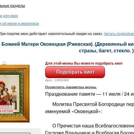
льные разделы
и для икон
и об иконе и иконописи
ри покупке икон действуют накопительный скидки на заказ.
Читать подробне
- Божией Матери Оковецкая (Ржевская). (Деревянный кио
стразы, багет, стекло. )
Для этой иконы Вы можете подобрать киот
Арт.: 10002460
Посмотреть параметры иконы.
Празднование памяти — 11 июля / 24 
Молитва Пресвятой Богородице пере
именуемой «Оковецкой»:
О Пречистая наша Всеблагословенн
Госпоже Владычице и Всеблагая Богор