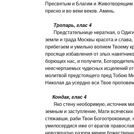
Пресвятым и Благим и Животворящим 
присно и во веки веков. Аминь.
Тропарь, глас 4
Предстательнице нератная, о Одигит
земли и града Москвы красота и слава, 
прибегаем и умильно вопием Твоему к
просяще избавления от злых наветнико
борющих нас, и получити, Богородитель
неисчерпаемых чудесных исцелений от
молитвой предстоящего пред Тобою Ми
Николая да усердно вси Твое пропове
Кондак, глас 4
Яко стену необоримую, источник ми
земным и заступление, Мати всяческих
стяжавши, раби Твои Богоотроковице,
умилосердися иже от врагов православ
невозвратно разори мечем божественн