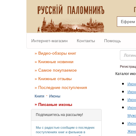
Интернет-магазин
Контакты
Помощь
Email
» Видео-обзоры книг
» Книжные новинки
Регистрац
» Самое покупаемое
Каталог ико
» Книжные отзывы
Икон
» Последние поступления
Икон
·
Книги
Иконы
Икон
» Писаные иконы
Икон
Подпишитесь на рассылку!
Мужс
Икон
Мы с радостью сообщим о последних
Женс
поступлениях книг и фильмов в