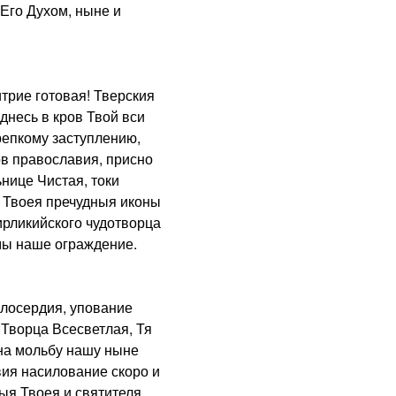
Его Духом, ныне и
рие готовая! Тверския
днесь в кров Твой вси
репкому заступлению,
в православия, присно
нице Чистая, токи
 Твоея пречудныя иконы
рликийского чудотворца
мы наше ограждение.
лосердия, упование
 Творца Всесветлая, Тя
 на мольбу нашу ныне
ия насилование скоро и
ыя Твоея и святителя