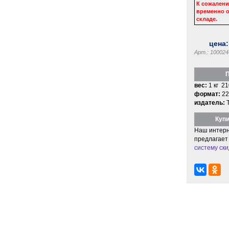
К сожалени
временно о
складе.
цена
Арт.: 100024
П
вес:
1 кг 21
формат:
22
издатель:
Купи
Наш интерн
предлагает
систему ски