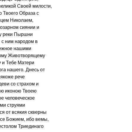
великой Своей милости,
о Твоего Образа с
рцем Николаем,
тозарном сиянии и
гу реки Пыршни
 с ним народом в
лежное нашими
ному Животворящему
у и Тебе Матери
га нашего. Днесь от
 якоже рече
еви со страхом и
тою иконою Твоею
е человеческое
ми струями
ся от всякия скверны
асе Божием, ибо вемы,
естолом Триединаго