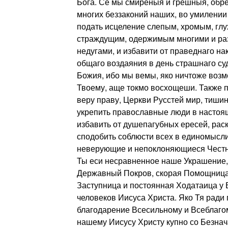
Бога. Се мы смиреныя и грешныя, обр
многих беззаконий наших, во умилении
подать исцеление слепым, хромым, глу
страждущим, одержимым многими и ра
недугами, и избавити от праведнаго н
общаго воздаяния в день страшнаго с
Божия, ибо мы вемы, яко ничтоже возм
Твоему, аще токмо восхощеши. Также 
веру праву, Церкви Русстей мир, тишин
укрепить православные люди в настоя
избавить от душепагубных ересей, рас
сподобить соблюсти всех в единомысли
неверующие и непоклоняющиеся Честн
Ты еси несравненное наше Украшение,
Державный Покров, скорая Помощница
Заступница и постоянная Ходатаица у 
человеков Иисуса Христа. Яко Тя ради
благодарение Всесильному и Всеблаго
нашему Иисусу Христу купно со Безнач