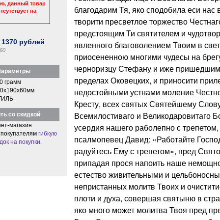
ю, данный товар
благодарим Тя, яко сподобила еси нас 
тсутствует на
творити пресветлое торжество Честнаг
предстоящим Ти святителем и чудотво
:
1370
рублей
явленного благоволением Твоим в све
60
приосененною многими чудесы на бре
черноризцу Стефану и иже пришедшим
араметры
пределах Оковецких, и приносити при
0 грамм
недостойными устнами моление Чест
0x190x60мм
ТИЛЬ
Кресту, всех святых Святейшему Слов
Всемилостиваго и Великодаровитаго Бо
ть со скидкой
ет-магазин
усердия нашего раболепно с трепетом,
 покупателям
гибкую
псалмопевец Давид: «Работайте Господ
док на покупки
.
радуйтесь Ему с трепетом», пред Свя
припадая прося напоить наше немощно
естество живительными и цельбоносны
непристанных молитв Твоих и очистити
плоти и духа, совершая святыню в стр
яко много может молитва Твоя пред пр