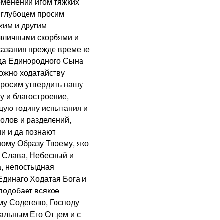
еменении игом тяжких
 глубоцем просим
хим и другим
зличными скорбями и
аказания прежде времене
уда Единородного Сына
ожно ходатайству
просим утвердить нашу
у и благостроение,
щую годину испытания и
колов и разделений,
и и да познают
ому Образу Твоему, яко
 Слава, Небесный и
, непостыдная
Единаго Ходатая Бога и
 подобает всякое
му Содетелю, Господу
альным Его Отцем и с