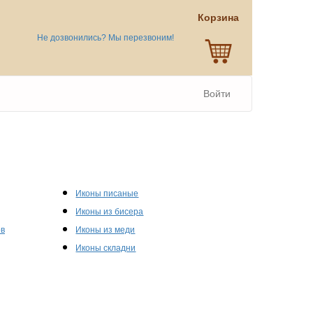
Корзина
Не дозвонились? Мы перезвоним!
Войти
Иконы писаные
Иконы из бисера
ов
Иконы из меди
Иконы складни