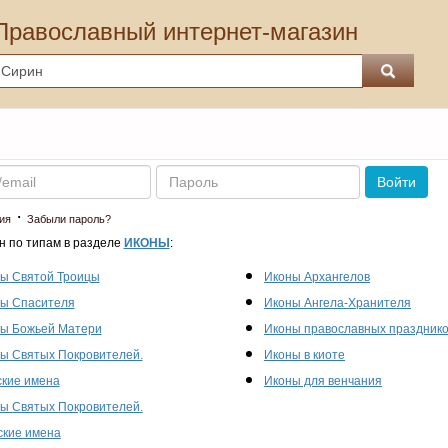
Православный интернет-магазин
Пароль
Войти
·
ия
Забыли пароль?
н по типам в разделе
ИКОНЫ
:
ы Святой Троицы
Иконы Архангелов
ы Спасителя
Иконы Ангела-Хранителя
ы Божьей Матери
Иконы православных праздник
ы Святых Покровителей.
Иконы в киоте
кие имена
Иконы для венчания
ы Святых Покровителей.
кие имена