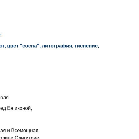
е
т, цвет "сосна", литография, тиснение,
июля
д Ея иконой,
ая и Всемощная
одице Одигитрие,