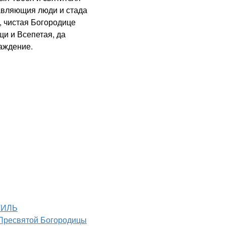
авляющия люди и стада
, чистая Богородице
и и Всепетая, да
раждение.
ТИЛЬ
Пресвятой Богородицы