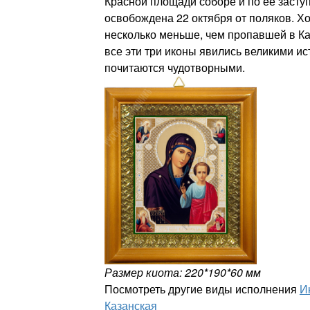
Красной площади соборе и по ее засту
освобождена 22 октября от поляков. Х
несколько меньше, чем пропавшей в Ка
все эти три иконы явились великими и
почитаются чудотворными.
Размер киота: 220*190*60 мм
Посмотреть другие виды исполнения
И
Казанская