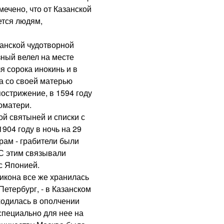
ечено, что от Казанской
ется людям,
нской чудотворной
зный велел на месте
я сорока инокинь и в
а со своей матерью
острижение, в 1594 году
оматери.
й святыней и списки с
904 году в ночь на 29
рам - грабители были
 С этим связывали
с Японией.
кона все же хранилась
Петербург, - в Казанском
ходилась в ополчении
специально для нее на