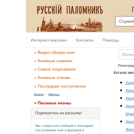
Интернет-магазин
Контакты
Помощь
Email
» Видео-обзоры книг
» Книжные новинки
Регистрац
» Самое покупаемое
Каталог ико
» Книжные отзывы
Икон
» Последние поступления
Икон
·
Книги
Иконы
Икон
» Писаные иконы
Икон
Подпишитесь на рассылку!
Мужс
Икон
Мы с радостью сообщим о последних
Женс
поступлениях книг и фильмов в