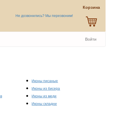
Корзина
Не дозвонились? Мы перезвоним!
Войти
Иконы писаные
Иконы из бисера
ов
Иконы из меди
Иконы складни