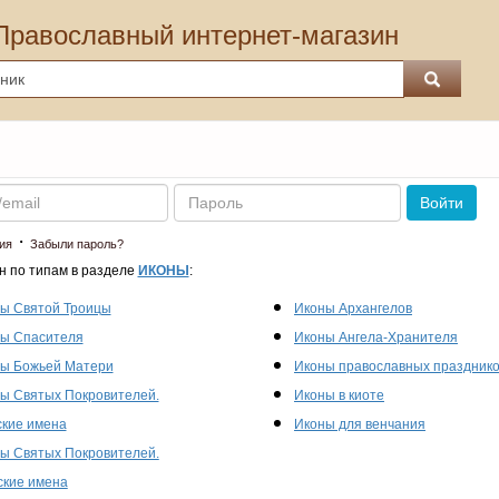
Православный интернет-магазин
Пароль
Войти
·
ия
Забыли пароль?
н по типам в разделе
ИКОНЫ
:
ы Святой Троицы
Иконы Архангелов
ы Спасителя
Иконы Ангела-Хранителя
ы Божьей Матери
Иконы православных праздник
ы Святых Покровителей.
Иконы в киоте
кие имена
Иконы для венчания
ы Святых Покровителей.
кие имена