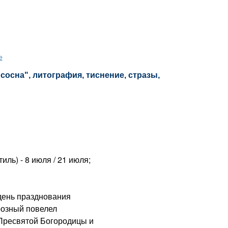
е
"сосна", литография, тиснение, стразы,
ль) - 8 июля / 21 июля;
день празднования
розный повелел
Пресвятой Богородицы и