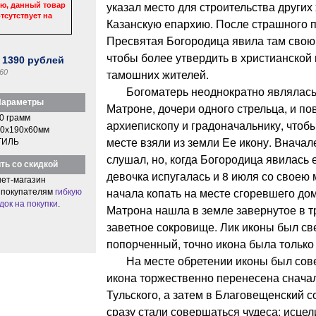
указал место для строительства других
ю, данный товар
тсутствует на
Казанскую епархию. После страшного п
Пресвятая Богородица явила там свою
чтобы более утвердить в христианской
:
1390
рублей
тамошних жителей.
60
Богоматерь неоднократно являлась в
араметры
Матроне, дочери одного стрельца, и по
0 грамм
архиепископу и градоначальнику, чтоб
0x190x60мм
месте взяли из земли Ее икону. Вначал
ТИЛЬ
слушал, но, когда Богородица явилась е
ть со скидкой
девочка испугалась и 8 июля со своею 
ет-магазин
начала копать на месте сгоревшего до
 покупателям
гибкую
док на покупки
.
Матрона нашла в земле завернутое в т
заветное сокровище. Лик иконы был св
попорченный, точно икона была только 
На месте обретении иконы был совер
икона торжественно перенесена снача
Тульского, а затем в Благовещенский 
сразу стали совершаться чудеса: исце