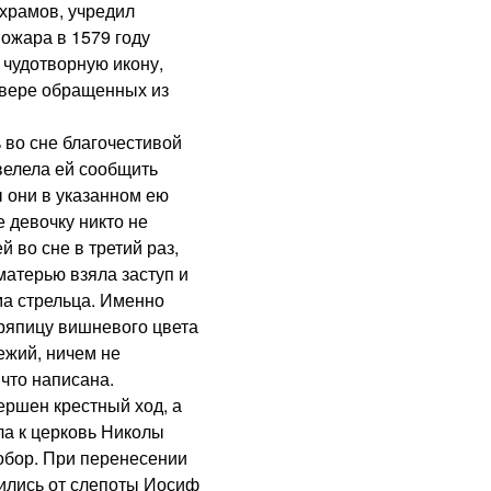
 храмов, учредил
ожара в 1579 году
 чудотворную икону,
 вере обращенных из
о сне благочестивой
велела ей сообщить
ы они в указанном ею
е девочку никто не
й во сне в третий раз,
матерью взяла заступ и
ма стрельца. Именно
ряпицу вишневого цвета
ежий, ничем не
что написана.
шен крестный ход, а
ла к церковь Николы
собор. При перенесении
лились от слепоты Иосиф