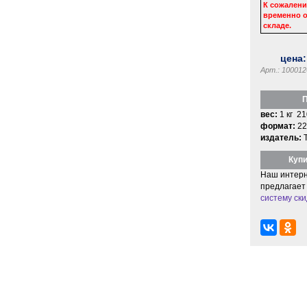
К сожалени
временно о
складе.
цена
Арт.: 100012
П
вес:
1 кг 21
формат:
22
издатель:
Купи
Наш интерн
предлагает
систему ски