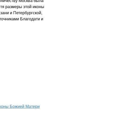
пничеству Москва была
отя размеры этой иконы
зани и Петербургской,
сточниками Благодати и
коны Божией Матери