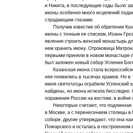
и Никита, в последующие годы было зам
иконы особенно много исцелений пода
страдающим глазами.
Получив известие об обретении Каза
иконы с точным ее списком, Иоанн Гро
явления строить женский монастырь дл
нем хранить икону. Отроковица Матрон
первыми приняли в новом монастыре п
был заложен новый собор Успения Бог
Казанская икона стала всероссийско
нее появились в тысячах храмов. Но в 1
июня святотатцы ограбили Успенский х
найдены, но икона исчезла бесследно.
поражения России на востоке, в войне 
Некоторые считают, что подлинная и
в Москве, а с перенесением столицы в 
соборе, другие утверждают, что она на
Пожарского и осталась в построенном 