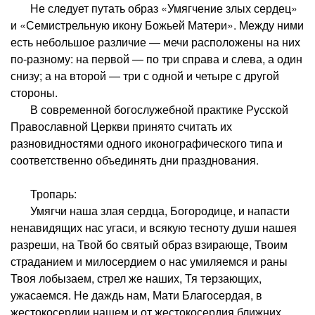
Не следует путать образ «Умягчение злых сердец»
и «Семистрельную икону Божьей Матери». Между ними
есть небольшое различие — мечи расположены на них
по-разному: на первой — по три справа и слева, а один
снизу; а на второй — три с одной и четыре с другой
стороны.
В современной богослужебной практике Русской
Православной Церкви принято считать их
разновидностями одного иконографического типа и
соответственно объединять дни празднования.
Тропарь:
Умягчи наша злая сердца, Богородице, и напасти
ненавидящих нас угаси, и всякую тесноту души нашея
разреши, на Твой бо святый образ взирающе, Твоим
страданием и милосердием о нас умиляемся и раны
Твоя лобызаем, стрел же наших, Тя терзающих,
ужасаемся. Не даждь нам, Мати Благосердая, в
жестокосердии нашем и от жестокосердия ближних