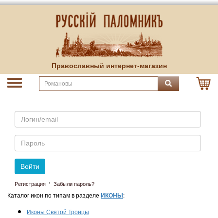
Православный интернет-магазин
Email
Пароль
Войти
·
Регистрация
Забыли пароль?
Каталог икон по типам в разделе
ИКОНЫ
:
Иконы Святой Троицы