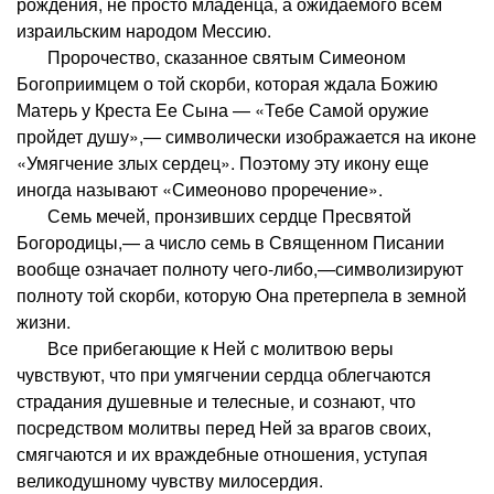
рождения, не просто младенца, а ожидаемого всем
израильским народом Мессию.
Пророчество, сказанное святым Симеоном
Богоприимцем о той скорби, которая ждала Божию
Матерь у Креста Ее Сына — «Тебе Самой оружие
пройдет душу»,— символически изображается на иконе
«Умягчение злых сердец». Поэтому эту икону еще
иногда называют «Симеоново проречение».
Семь мечей, пронзивших сердце Пресвятой
Богородицы,— а число семь в Священном Писании
вообще означает полноту чего-либо,—символизируют
полноту той скорби, которую Она претерпела в земной
жизни.
Все прибегающие к Ней с молитвою веры
чувствуют, что при умягчении сердца облегчаются
страдания душевные и телесные, и сознают, что
посредством молитвы перед Ней за врагов своих,
смягчаются и их враждебные отношения, уступая
великодушному чувству милосердия.