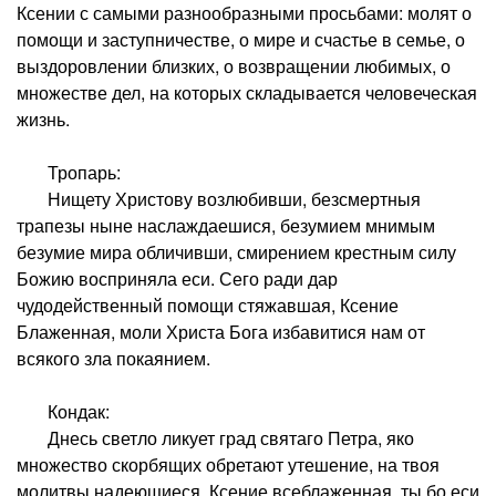
Ксении с самыми разнообразными просьбами: молят о
помощи и заступничестве, о мире и счастье в семье, о
выздоровлении близких, о возвращении любимых, о
множестве дел, на которых складывается человеческая
жизнь.
Тропарь:
Нищету Христову возлюбивши, безсмертныя
трапезы ныне наслаждаешися, безумием мнимым
безумие мира обличивши, смирением крестным силу
Божию восприняла еси. Сего ради дар
чудодейственный помощи стяжавшая, Ксение
Блаженная, моли Христа Бога избавитися нам от
всякого зла покаянием.
Кондак:
Днесь светло ликует град святаго Петра, яко
множество скорбящих обретают утешение, на твоя
молитвы надеющиеся, Ксение всеблаженная, ты бо еси