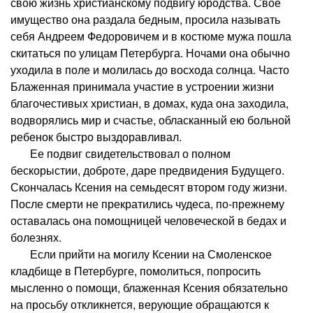
свою жизнь христианскому подвигу юродства. Свое
имущество она раздала бедным, просила называть
себя Андреем Федоровичем и в костюме мужа пошла
скитаться по улицам Петербурга. Ночами она обычно
уходила в поле и молилась до восхода солнца. Часто
Блаженная принимала участие в устроении жизни
благочестивых христиан, в домах, куда она заходила,
водворялись мир и счастье, обласканный ею больной
ребенок быстро выздоравливал.
Ее подвиг свидетельствовал о полном
бескорыстии, доброте, даре предвидения Будущего.
Скончалась Ксения на семьдесят втором году жизни.
После смерти не прекратились чудеса, по-прежнему
оставалась она помощницей человеческой в бедах и
болезнях.
Если прийти на могилу Ксении на Смоленское
кладбище в Петербурге, помолиться, попросить
мысленно о помощи, блаженная Ксения обязательно
на просьбу откликнется, верующие обращаются к