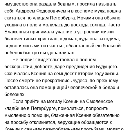
имущество она раздала бедным, просила называть
себя Андреем Федоровичем и в костюме мужа пошла
скитаться по улицам Петербурга. Ночами она обычно
уходила в поле и молилась до восхода солнца. Часто
Блаженная принимала участие в устроении жизни
благочестивых христиан, в домах, куда она заходила,
водворялись мир и счастье, обласканный ею больной
ребенок быстро выздоравливал.
Ее подвиг свидетельствовал о полном
бескорыстии, доброте, даре предвидения Будущего.
Скончалась Ксения на семьдесят втором году жизни.
После смерти не прекратились чудеса, по-прежнему
оставалась она помощницей человеческой в бедах и
болезнях.
Если прийти на могилу Ксении на Смоленское
кладбище в Петербурге, помолиться, попросить
мысленно о помощи, блаженная Ксения обязательно
на просьбу откликнется, верующие обращаются к
Ксении с самыми разнообразными просьбами: молят о