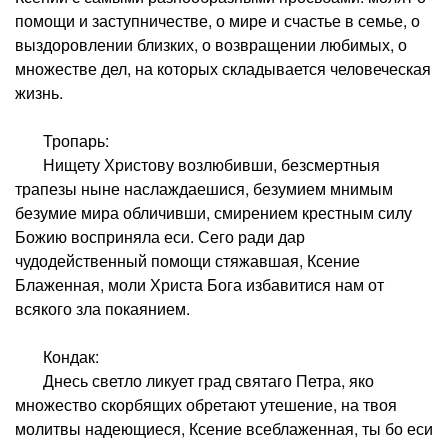
помощи и заступничестве, о мире и счастье в семье, о
выздоровлении близких, о возвращении любимых, о
множестве дел, на которых складывается человеческая
жизнь.
Тропарь:
Нищету Христову возлюбивши, безсмертныя
трапезы ныне наслаждаешися, безумием мнимым
безумие мира обличивши, смирением крестным силу
Божию восприняла еси. Сего ради дар
чудодейственный помощи стяжавшая, Ксение
Блаженная, моли Христа Бога избавитися нам от
всякого зла покаянием.
Кондак:
Днесь светло ликует град святаго Петра, яко
множество скорбящих обретают утешение, на твоя
молитвы надеющиеся, Ксение всеблаженная, ты бо еси