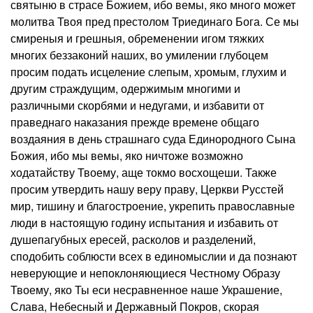
святыню в страсе Божием, ибо вемы, яко много может
молитва Твоя пред престолом Триединаго Бога. Се мы
смиреныя и грешныя, обременении игом тяжких
многих беззаконий наших, во умилении глубоцем
просим подать исцеление слепым, хромым, глухим и
другим страждущим, одержимым многими и
различными скорбями и недугами, и избавити от
праведнаго наказания прежде времене общаго
воздаяния в день страшнаго суда Единородного Сына
Божия, ибо мы вемы, яко ничтоже возможно
ходатайству Твоему, аще токмо восхощеши. Также
просим утвердить нашу веру праву, Церкви Русстей
мир, тишину и благостроение, укрепить православные
люди в настоящую годину испытания и избавить от
душепагубных ересей, расколов и разделений,
сподобить соблюсти всех в единомыслии и да познают
неверующие и непоклоняющиеся Честному Образу
Твоему, яко Ты еси несравненное наше Украшение,
Слава, Небесный и Державный Покров, скорая