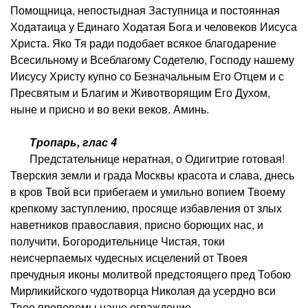
Помощница, непостыдная Заступница и постоянная
Ходатаица у Единаго Ходатая Бога и человеков Иисуса
Христа. Яко Тя ради подобает всякое благодарение
Всесильному и Всеблагому Содетелю, Господу нашему
Иисусу Христу купно со Безначальным Его Отцем и с
Пресвятым и Благим и Животворящим Его Духом,
ныне и присно и во веки веков. Аминь.
Тропарь, глас 4
Предстательнице нератная, о Одигитрие готовая!
Тверския земли и града Москвы красота и слава, днесь
в кров Твой вси прибегаем и умильно вопием Твоему
крепкому заступлению, просяще избавления от злых
наветников православия, присно борющих нас, и
получити, Богородительнице Чистая, токи
неисчерпаемых чудесных исцелений от Твоея
пречудныя иконы молитвой предстоящего пред Тобою
Мирликийского чудотворца Николая да усердно вси
Твое проповемы наше ограждение.