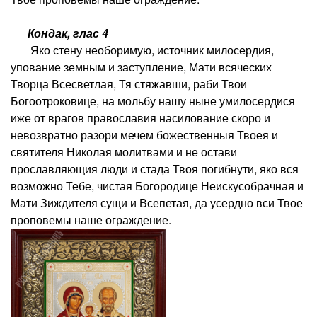
Кондак, глас 4
Яко стену необоримую, источник милосердия,
упование земным и заступление, Мати всяческих
Творца Всесветлая, Тя стяжавши, раби Твои
Богоотроковице, на мольбу нашу ныне умилосердися
иже от врагов православия насилование скоро и
невозвратно разори мечем божественныя Твоея и
святителя Николая молитвами и не остави
прославляющия люди и стада Твоя погибнути, яко вся
возможно Тебе, чистая Богородице Неискусобрачная и
Мати Зиждителя сущи и Всепетая, да усердно вси Твое
проповемы наше ограждение.