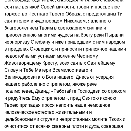
еси нас великой Своей милости, творити пресветлое
торжество Честнаго Твоего Образа с предстоящим Ти
святителем и чудотворцем Николаем, явленного
благоволением Твоим в светозарном сиянии и
приосененною многими чудесы на брегу реки Пыршни
черноризцу Стефану и иже пришедшим с ним народом
в пределах Оковецких, и приносити прилежное нашими
недостойными устнами моление Честному
Животворящему Кресту, всех святых Святейшему
Слову и Тебе Матери Всемилостиваго и
Великодаровитаго Бога нашего. Днесь от усердия
нашего раболепно с трепетом, якоже рече
псалмопевец Давид: «Работайте Господеви со страхом
и радуйтесь Ему с трепетом», пред Святою иконою
Твоею припадая прося напоить наше немощное
человеческое естество живительными и
цельбоносными струями непристанных молитв Твоих и
очиститися от всякия скверны плоти и духа, совершая