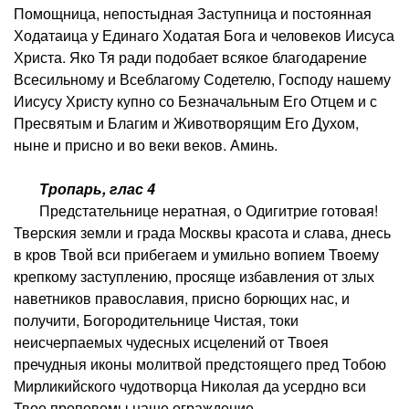
Помощница, непостыдная Заступница и постоянная
Ходатаица у Единаго Ходатая Бога и человеков Иисуса
Христа. Яко Тя ради подобает всякое благодарение
Всесильному и Всеблагому Содетелю, Господу нашему
Иисусу Христу купно со Безначальным Его Отцем и с
Пресвятым и Благим и Животворящим Его Духом,
ныне и присно и во веки веков. Аминь.
Тропарь, глас 4
Предстательнице нератная, о Одигитрие готовая!
Тверския земли и града Москвы красота и слава, днесь
в кров Твой вси прибегаем и умильно вопием Твоему
крепкому заступлению, просяще избавления от злых
наветников православия, присно борющих нас, и
получити, Богородительнице Чистая, токи
неисчерпаемых чудесных исцелений от Твоея
пречудныя иконы молитвой предстоящего пред Тобою
Мирликийского чудотворца Николая да усердно вси
Твое проповемы наше ограждение.