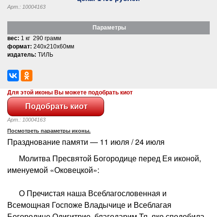
Арт.: 10004163
Параметры
вес:
1 кг 290 грамм
формат:
240x210x60мм
издатель:
ТИЛЬ
Для этой иконы Вы можете подобрать киот
Арт.: 10004163
Посмотреть параметры иконы.
Празднование памяти — 11 июля / 24 июля
Молитва Пресвятой Богородице перед Ея иконой,
именуемой «Оковецкой»:
О Пречистая наша Всеблагословенная и
Всемощная Госпоже Владычице и Всеблагая
Богородице Одигитрие, благодарим Тя, яко сподобила