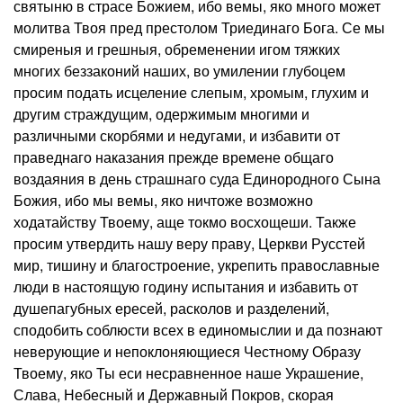
святыню в страсе Божием, ибо вемы, яко много может
молитва Твоя пред престолом Триединаго Бога. Се мы
смиреныя и грешныя, обременении игом тяжких
многих беззаконий наших, во умилении глубоцем
просим подать исцеление слепым, хромым, глухим и
другим страждущим, одержимым многими и
различными скорбями и недугами, и избавити от
праведнаго наказания прежде времене общаго
воздаяния в день страшнаго суда Единородного Сына
Божия, ибо мы вемы, яко ничтоже возможно
ходатайству Твоему, аще токмо восхощеши. Также
просим утвердить нашу веру праву, Церкви Русстей
мир, тишину и благостроение, укрепить православные
люди в настоящую годину испытания и избавить от
душепагубных ересей, расколов и разделений,
сподобить соблюсти всех в единомыслии и да познают
неверующие и непоклоняющиеся Честному Образу
Твоему, яко Ты еси несравненное наше Украшение,
Слава, Небесный и Державный Покров, скорая