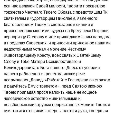
еси нас великой Своей милости, творити пресветлое
торжество Честнаго Твоего Образа с предстоящим Ти
святителем и чудотворцем Николаем, явленного
благоволением Твоим в светозарном сиянии и
приосененною многими чудесы на брегу реки Пыршни
черноризцу Стефану и иже пришедшим с ним народом
в пределах Оковецких, и приносити прилежное нашими
недостойными устнами моление Честному
Животворящему Кресту, всех святых Святейшему
Слову и Тебе Матери Всемилостиваго и
Великодаровитаго Бога нашего. Днесь от усердия
нашего раболепно с трепетом, якоже рече
псалмопевец Давид: «Работайте Господеви со страхом
и радуйтесь Ему с трепетом», пред Святою иконою
Твоею припадая прося напоить наше немощное
человеческое естество живительными и
цельбоносными струями непристанных молитв Твоих и
очиститися от всякия скверны плоти и духа, совершая