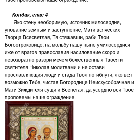
Кондак, глас 4
Яко стену необоримую, источник милосердия,
упование земным и заступление, Мати всяческих
Творца Всесветлая, Тя стяжавши, раби Твои
Богоотроковице, на мольбу нашу ныне умилосердися
иже от врагов православия насилование скоро и
невозвратно разори мечем божественныя Твоея и
святителя Николая молитвами и не остави
прославляющия люди и стада Твоя погибнути, яко вся
возможно Тебе, чистая Богородице Неискусобрачная и
Мати Зиждителя сущи и Всепетая, да усердно вси Твое
проповемы наше ограждение.