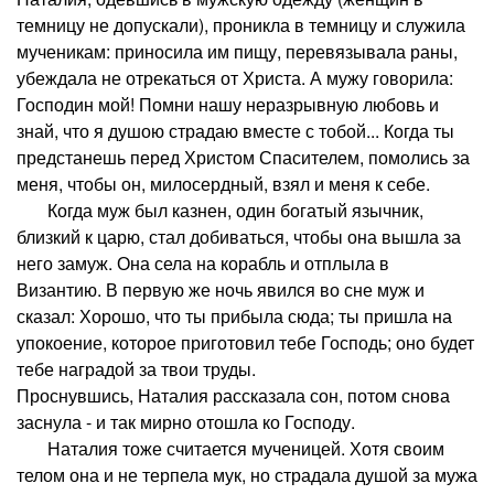
темницу не допускали), проникла в темницу и служила
мученикам: приносила им пищу, перевязывала раны,
убеждала не отрекаться от Христа. А мужу говорила:
Господин мой! Помни нашу неразрывную любовь и
знай, что я душою страдаю вместе с тобой... Когда ты
предстанешь перед Христом Спасителем, помолись за
меня, чтобы он, милосердный, взял и меня к себе.
Когда муж был казнен, один богатый язычник,
близкий к царю, стал добиваться, чтобы она вышла за
него замуж. Она села на корабль и отплыла в
Византию. В первую же ночь явился во сне муж и
сказал: Хорошо, что ты прибыла сюда; ты пришла на
упокоение, которое приготовил тебе Господь; оно будет
тебе наградой за твои труды.
Проснувшись, Наталия рассказала сон, потом снова
заснула - и так мирно отошла ко Господу.
Наталия тоже считается мученицей. Хотя своим
телом она и не терпела мук, но страдала душой за мужа