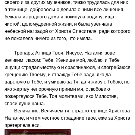
своего и за других мучеников, тяжко трудилась для них
в темнице, добровольно делила с ними все лишения,
бежала из родного дома и покинула родину, ища
чистой, целомудренной жизни, и была увенчана
небесной наградой от Христа Спасителя, ради которого
не пожалела ничего из того, что имела.
Тропарь: Агница Твоя, Иисусе, Наталия зовет
великим гласом: Тебе, Женише мой, люблю, и Тебе
ищущи страдальчествую и сраспинаюся, и спогребаюся
крещению Твоему, и стражду Тебе ради, яко да
царствую в Тебе, и умираю за Тя, да и живу с Тобою; но
яко жертву непорочную приими мя, с любовию
пожертвуюся Тебе. Тоя молитвами, яко Милостив,
спаси души наша.
Величание: Величаем тя, страстотерпице Христова
Наталие, и чтем честное страдание твое, еже за Христа
претерпела еси.