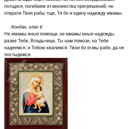
потщися, погибaем от множества прегрешений, не
отврати Твоя рабы тщи, Тя бо и едину надежду имамы.
Кондак, глас 6
Не имамы иныя помощи, не имамы иныя надежды,
разве Тебе, Владычице. Ты нам помози, на Тебе
надеемся, и Тобою хвaлимся: Твои бо есмы раби, да не
постыдимся.