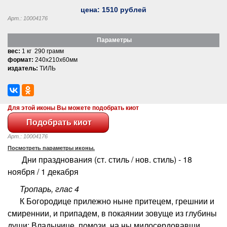
цена:
1510
рублей
Арт.: 10004176
Параметры
вес:
1 кг 290 грамм
формат:
240x210x60мм
издатель:
ТИЛЬ
Для этой иконы Вы можете подобрать киот
Арт.: 10004176
Посмотреть параметры иконы.
Дни празднования (ст. стиль / нов. стиль) - 18
ноября / 1 декабря
Тропарь, глас 4
К Богородице прилежно ныне притецем, грешнии и
смиреннии, и припадем, в покаянии зовуще из глубины
души: Владычице, помози, на ны милосердовавши,