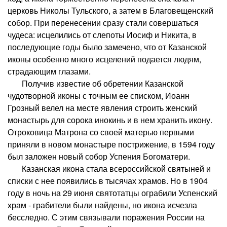
церковь Николы Тульского, а затем в Благовещенский
собор. При перенесении сразу стали совершаться
чудеса: исцелились от слепоты Иосиф и Никита, в
последующие годы было замечено, что от Казанской
иконы особенно много исцелений подается людям,
страдающим глазами.
Получив известие об обретении Казанской
чудотворной иконы с точным ее списком, Иоанн
Грозный велел на месте явления строить женский
монастырь для сорока инокинь и в нем хранить икону.
Отроковица Матрона со своей матерью первыми
приняли в новом монастыре пострижение, в 1594 году
был заложен новый собор Успения Богоматери.
Казанская икона стала всероссийской святыней и
списки с нее появились в тысячах храмов. Но в 1904
году в ночь на 29 июня святотатцы ограбили Успенский
храм - грабители были найдены, но икона исчезла
бесследно. С этим связывали поражения России на