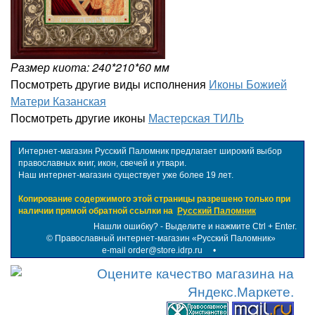
Размер киота: 240*210*60 мм
Посмотреть другие виды исполнения
Иконы Божией
Матери Казанская
Посмотреть другие иконы
Мастерская ТИЛЬ
Интернет-магазин Русский Паломник предлагает широкий выбор
православных книг, икон, свечей и утвари.
Наш интернет-магазин существует уже более 19 лет.
Копирование содержимого этой страницы разрешено только при
наличии прямой обратной ссылки на
Русский Паломник
Нашли ошибку? - Выделите и нажмите Ctrl + Enter.
©
Православный интернет-магазин «Русский Паломник»
e-mail order@store.idrp.ru
•