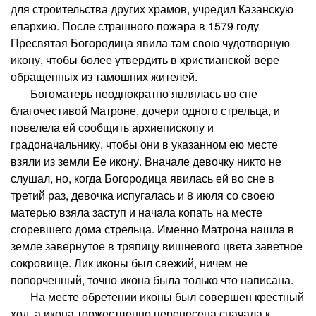
для строительства других храмов, учредил Казанскую
епархию. После страшного пожара в 1579 году
Пресвятая Богородица явила там свою чудотворную
икону, чтобы более утвердить в христианской вере
обращенных из тамошних жителей.
Богоматерь неоднократно являлась во сне
благочестивой Матроне, дочери одного стрельца, и
повелела ей сообщить архиепископу и
градоначальнику, чтобы они в указанном ею месте
взяли из земли Ее икону. Вначале девочку никто не
слушал, но, когда Богородица явилась ей во сне в
третий раз, девочка испугалась и 8 июля со своею
матерью взяла заступ и начала копать на месте
сгоревшего дома стрельца. Именно Матрона нашла в
земле завернутое в тряпицу вишневого цвета заветное
сокровище. Лик иконы был свежий, ничем не
попорченный, точно икона была только что написана.
На месте обретении иконы был совершен крестный
ход, а икона торжественно перенесена сначала к