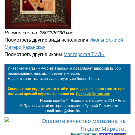
Размер киота: 250*220*60 мм
Посмотреть другие виды исполнения
Иконы Божией
Матери Казанская
Посмотреть другие иконы
Мастерская ТИЛЬ
Интернет-магазин Русский Паломник предлагает широкий выбор
православных книг, икон, свечей и утвари.
Наш интернет-магазин существует уже более 19 лет.
Копирование содержимого этой страницы разрешено только при
наличии прямой обратной ссылки на
Русский Паломник
Нашли ошибку? - Выделите и нажмите Ctrl + Enter.
©
Православный интернет-магазин «Русский Паломник»
e-mail order@store.idrp.ru
•