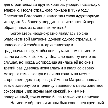
для строительства других храмов, учредил Казанскую
епархию. После страшного пожара в 1579 году
Пресвятая Богородица явила там свою чудотворную
икону, чтобы более утвердить в христианской вере
обращенных из тамошних жителей.
Богоматерь неоднократно являлась во сне
благочестивой Матроне, дочери одного стрельца, и
повелела ей сообщить архиепископу и
градоначальнику, чтобы они в указанном ею месте
взяли из земли Ее икону. Вначале девочку никто не
слушал, но, когда Богородица явилась ей во сне в
третий раз, девочка испугалась и 8 июля со своею
матерью взяла заступ и начала копать на месте
сгоревшего дома стрельца. Именно Матрона нашла в
земле завернутое в тряпицу вишневого цвета заветное
сокровище. Лик иконы был свежий, ничем не
попорченный, точно икона была только что написана.
На месте обретении иконы был совершен крестный