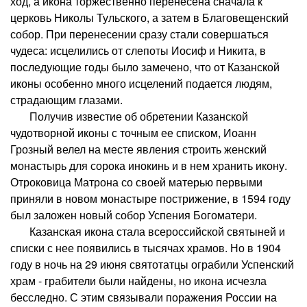
ход, а икона торжественно перенесена сначала к
церковь Николы Тульского, а затем в Благовещенский
собор. При перенесении сразу стали совершаться
чудеса: исцелились от слепоты Иосиф и Никита, в
последующие годы было замечено, что от Казанской
иконы особенно много исцелений подается людям,
страдающим глазами.
Получив известие об обретении Казанской
чудотворной иконы с точным ее списком, Иоанн
Грозный велел на месте явления строить женский
монастырь для сорока инокинь и в нем хранить икону.
Отроковица Матрона со своей матерью первыми
приняли в новом монастыре пострижение, в 1594 году
был заложен новый собор Успения Богоматери.
Казанская икона стала всероссийской святыней и
списки с нее появились в тысячах храмов. Но в 1904
году в ночь на 29 июня святотатцы ограбили Успенский
храм - грабители были найдены, но икона исчезла
бесследно. С этим связывали поражения России на