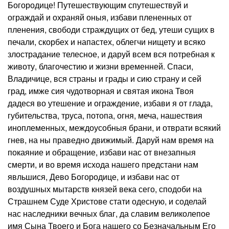
Богородице! Путешествующим спутешествуй и
ограждай и охраняй оныя, избави плененных от
пленения, свободи страждущих от бед, утеши сущих в
печали, скорбех и напастех, облегчи нищету и всяко
злострадание телесное, и даруй всем вся потребная к
животу, благочестию и жизни временней. Спаси,
Владичице, вся страны и грады и сию страну и сей
град, имже сия чудотворная и святая икона Твоя
дадеся во утешение и ограждение, избави я от глада,
губительства, труса, потопа, огня, меча, нашествия
иноплеменных, междоусобныя брани, и отврати всякий
гнев, на ны праведно движимый. Даруй нам время на
покаяние и обращение, избави нас от внезапныя
смерти, и во время исхода нашего предстани нам
явльшися, Дево Богородице, и избави нас от
воздушных мытарств князей века сего, сподоби на
Страшнем Суде Христове стати одесную, и соделай
нас наследники вечных благ, да славим великолепое
имя Сына Твоего и Бога нашего со Безначальным Его