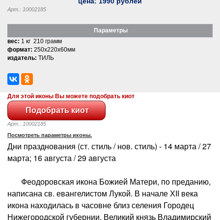
цена:
1990
рублей
Арт.: 10002185
Параметры
вес:
1 кг 210 грамм
формат:
250x220x60мм
издатель:
ТИЛЬ
Для этой иконы Вы можете подобрать киот
Арт.: 10002185
Посмотреть параметры иконы.
Дни празднования (ст. стиль / нов. стиль) - 14 марта / 27
марта; 16 августа / 29 августа
Феодоровская икона Божией Матери, по преданию,
написана св. евангелистом Лукой. В начале ХII века
икона находилась в часовне близ селения Городец
Нижегородской губернии. Великий князь Владимирский