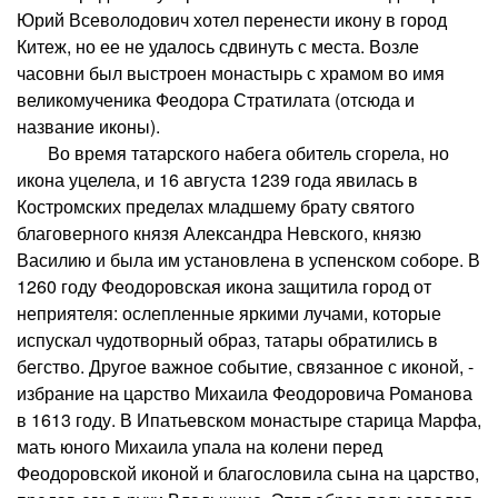
Юрий Всеволодович хотел перенести икону в город
Китеж, но ее не удалось сдвинуть с места. Возле
часовни был выстроен монастырь с храмом во имя
великомученика Феодора Стратилата (отсюда и
название иконы).
Во время татарского набега обитель сгорела, но
икона уцелела, и 16 августа 1239 года явилась в
Костромских пределах младшему брату святого
благоверного князя Александра Невского, князю
Василию и была им установлена в успенском соборе. В
1260 году Феодоровская икона защитила город от
неприятеля: ослепленные яркими лучами, которые
испускал чудотворный образ, татары обратились в
бегство. Другое важное событие, связанное с иконой, -
избрание на царство Михаила Феодоровича Романова
в 1613 году. В Ипатьевском монастыре старица Марфа,
мать юного Михаила упала на колени перед
Феодоровской иконой и благословила сына на царство,