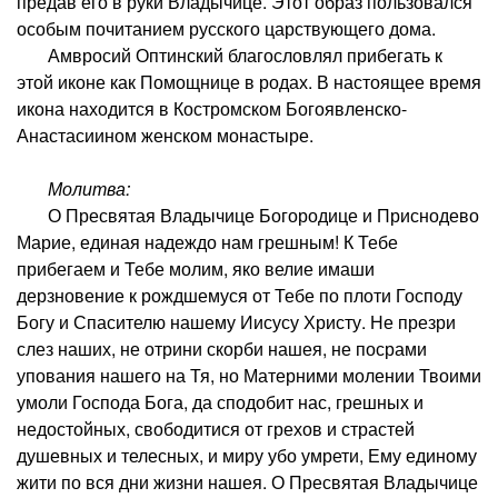
предав его в руки Владычице. Этот образ пользовался
особым почитанием русского царствующего дома.
Амвросий Оптинский благословлял прибегать к
этой иконе как Помощнице в родах. В настоящее время
икона находится в Костромском Богоявленско-
Анастасиином женском монастыре.
Молитва:
О Пресвятая Владычице Богородице и Приснодево
Марие, единая надеждо нам грешным! К Тебе
прибегаем и Тебе молим, яко велие имаши
дерзновение к рождшемуся от Тебе по плоти Господу
Богу и Спасителю нашему Иисусу Христу. Не презри
слез наших, не отрини скорби нашея, не посрами
упования нашего на Тя, но Матерними молении Твоими
умоли Господа Бога, да сподобит нас, грешных и
недостойных, свободитися от грехов и страстей
душевных и телесных, и миру убо умрети, Ему единому
жити по вся дни жизни нашея. О Пресвятая Владычице