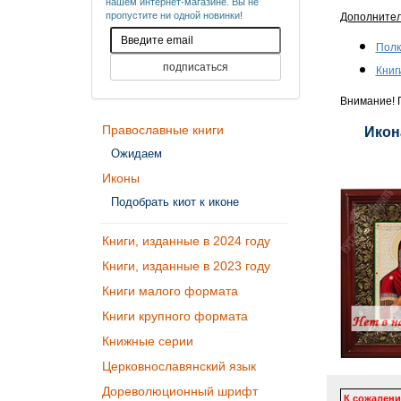
нашем интернет-магазине. Вы не
пропустите ни одной новинки!
Дополните
Полк
Книг
Внимание! П
Православные книги
Икон
Ожидаем
Иконы
Подобрать киот к иконе
Книги, изданные в 2024 году
Книги, изданные в 2023 году
Книги малого формата
Книги крупного формата
Книжные серии
Церковнославянский язык
Дореволюционный шрифт
К сожалени