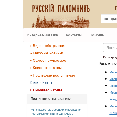
Интернет-магазин
Контакты
Помощь
Email
» Видео-обзоры книг
» Книжные новинки
Регистрац
» Самое покупаемое
Каталог ико
» Книжные отзывы
Икон
» Последние поступления
Икон
·
Книги
Иконы
Икон
» Писаные иконы
Икон
Подпишитесь на рассылку!
Мужс
Икон
Мы с радостью сообщим о последних
Женс
поступлениях книг и фильмов в