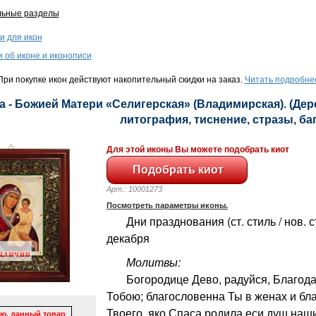
льные разделы
и для икон
и об иконе и иконописи
ри покупке икон действуют накопительный скидки на заказ.
Читать подробне
а - Божией Матери «Селигерская» (Владимирская). (Дер
литография, тиснение, стразы, баге
Для этой иконы Вы можете подобрать киот
Арт.: 10001273
Посмотреть параметры иконы.
Дни празднования (ст. стиль / нов. ст
декабря
Молитвы:
Богородице Дево, радуйся, Благодат
Тобою; благословенна Ты в женах и бл
Твоего, яко Спаса родила еси душ наши
ю, данный товар