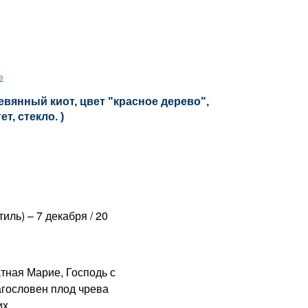
е
евянный киот, цвет "красное дерево",
т, стекло. )
иль) – 7 декабря / 20
ная Марие, Господь с
агословен плод чрева
х.