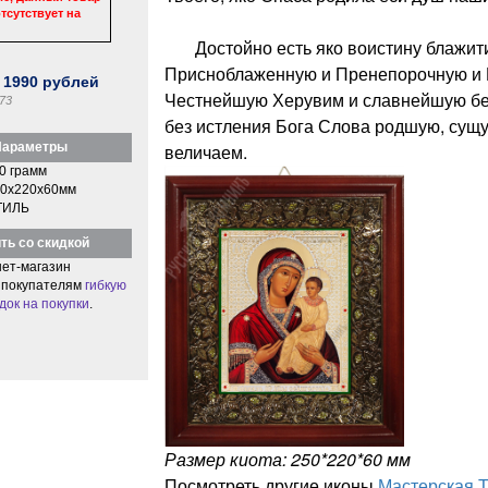
тсутствует на
Достойно есть яко воистину блажити
Присноблаженную и Пренепорочную и 
:
1990
рублей
Честнейшую Херувим и славнейшую бе
73
без истления Бога Слова родшую, сущ
араметры
величаем.
0 грамм
0x220x60мм
ТИЛЬ
ть со скидкой
ет-магазин
 покупателям
гибкую
док на покупки
.
Размер киота: 250*220*60 мм
Посмотреть другие иконы
Мастерская 