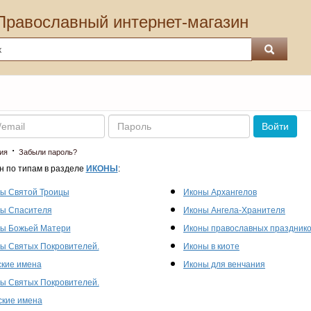
Православный интернет-магазин
Пароль
Войти
·
ия
Забыли пароль?
н по типам в разделе
ИКОНЫ
:
ы Святой Троицы
Иконы Архангелов
ы Спасителя
Иконы Ангела-Хранителя
ы Божьей Матери
Иконы православных праздник
ы Святых Покровителей.
Иконы в киоте
кие имена
Иконы для венчания
ы Святых Покровителей.
кие имена