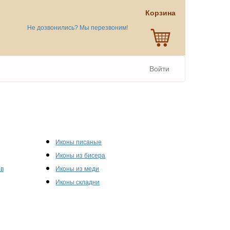
Корзина
Не дозвонились? Мы перезвоним!
Войти
Иконы писаные
Иконы из бисера
ов
Иконы из меди
Иконы складни