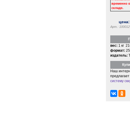
временно о
складе.
цена
Арт.: 100012
П
вес:
1 кг 21
формат:
25
издатель:
Купи
Наш интерн
предлагает
систему ски