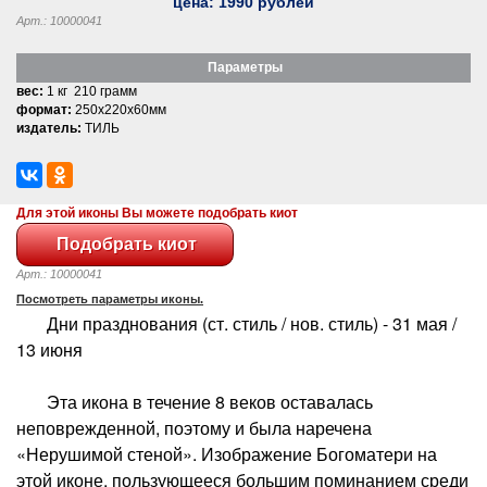
цена:
1990
рублей
Арт.: 10000041
Параметры
вес:
1 кг 210 грамм
формат:
250x220x60мм
издатель:
ТИЛЬ
Для этой иконы Вы можете подобрать киот
Арт.: 10000041
Посмотреть параметры иконы.
Дни празднования (ст. стиль / нов. стиль) - 31 мая /
13 июня
Эта икона в течение 8 веков оставалась
неповрежденной, поэтому и была наречена
«Нерушимой стеной». Изображение Богоматери на
этой иконе, пользующееся большим поминанием среди