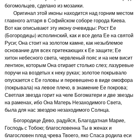
богомольцев, сделано из мозаики.
Оригинал этой иконы находится над горним местом
главного алтаря в Софийском соборе города Киева.
Вот как описывают эту икону очевидцы: Рост Ее
(Богородицы) исполинский, как и все дела Ее на святой
Руси; Она стоит на золотом камне, как незыблемое
основание для всех притекающих к Ее защите; Ее
хитон небесного света, червленый пояс и на нем висит
лентион, которым Она отирает столько слез; лазуревые
поручи на воздетых к неку руках; золотое покрывало
опускается с Ее головы и перевешено в виде омофора
(покрывала) на левое плечо, в знамение Ее покрова;
Светлая звезда горит на челе Богоматери и две звезды
на раменах, ибо Она Матерь Незаходимого Света,
была для нас звездою незаходимого Солнца.
Богородице Дево, радуйся, Благодатная Марие,
Господь с Тобою; благословенна Ты в женах и
благословен плод чрева Твоего, яко Спаса родила еси