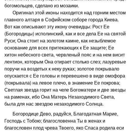
богомольцев, сделано из мозаики.
Оригинал этой иконы находится над горним местом
главного алтаря в Софийском соборе города Киева.
Вот как описывают эту икону очевидцы: Рост Ее
(Богородицы) исполинский, как и все дела Ее на святой
Руси; Она стоит на золотом камне, как незыблемое
основание для всех притекающих к Ее защите; Ее
хитон небесного света, червленый пояс и на нем висит
лентион, которым Она отирает столько слез; лазуревые
поручи на воздетых к неку руках; золотое покрывало
опускается с Ее головы и перевешено в виде омофора
(покрывала) на левое плечо, в знамение Ее покрова;
Светлая звезда горит на челе Богоматери и две звезды
на раменах, ибо Она Матерь Незаходимого Света,
была для нас звездою незаходимого Солнца.
Богородице Дево, радуйся, Благодатная Марие,
Господь с Тобою; благословенна Ты в женах и
благословен плод чрева Твоего, яко Спаса родила еси