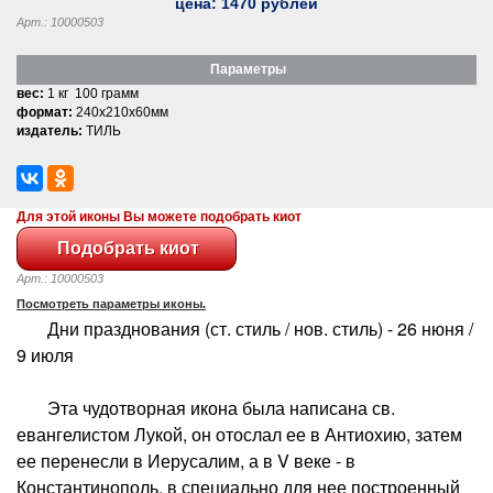
цена:
1470
рублей
Арт.: 10000503
Параметры
вес:
1 кг 100 грамм
формат:
240x210x60мм
издатель:
ТИЛЬ
Для этой иконы Вы можете подобрать киот
Арт.: 10000503
Посмотреть параметры иконы.
Дни празднования (ст. стиль / нов. стиль) - 26 нюня /
9 июля
Эта чудотворная икона была написана св.
евангелистом Лукой, он отослал ее в Антиохию, затем
ее перенесли в Иерусалим, а в V веке - в
Константинополь, в специально для нее построенный