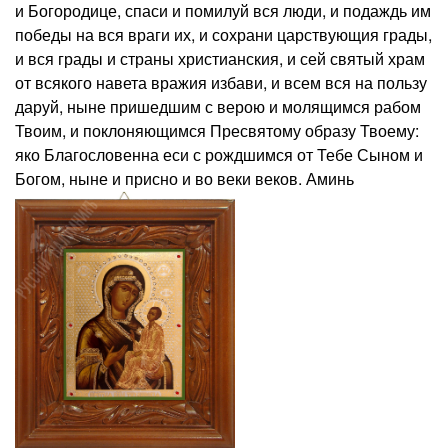
и Богородице, спаси и помилуй вся люди, и подаждь им
победы на вся враги их, и сохрани царствующия грады,
и вся грады и страны христианския, и сей святый храм
от всякого навета вражия избави, и всем вся на пользу
даруй, ныне пришедшим с верою и молящимся рабом
Твоим, и поклоняющимся Пресвятому образу Твоему:
яко Благословенна еси с рождшимся от Тебе Сыном и
Богом, ныне и присно и во веки веков. Аминь