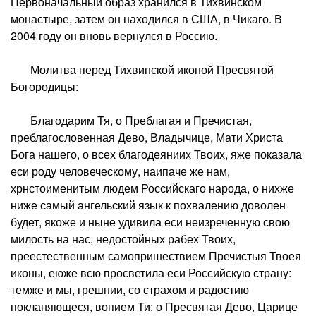
Первоначальный образ хранился в Тихвинском
монастыре, затем он находился в США, в Чикаго. В
2004 году он вновь вернулся в Россию.
Молитва перед Тихвинской иконой Пресвятой
Богородицы:
Благодарим Тя, о Преблагая и Пречистая,
преблагословенная Дево, Владычице, Мати Христа
Бога нашего, о всех благодеяниих Твоих, яже показала
еси роду человеческому, наипаче же нам,
хрнстоименитым людем Российскаго народа, о нихже
ниже самый ангельский язык к похвалению доволен
будет, якоже и ныне удивила еси неизреченную свою
милость на нас, недостойных рабех Твоих,
преестественным самопришествием Пречистыя Твоея
иконы, еюже всю просветила еси Российскую страну:
темже и мы, грешнии, со страхом и радостию
покланяющеся, вопием Ти: о Пресвятая Дево, Царице