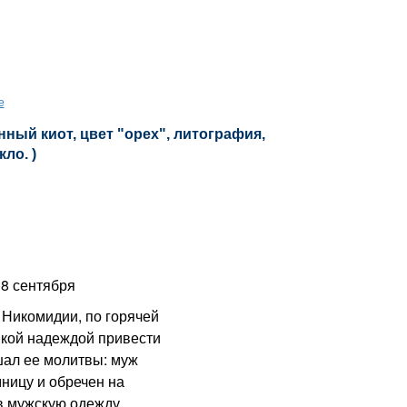
е
ный киот, цвет "орех", литография,
кло. )
8 сентября
Никомидии, по горячей
пкой надеждой привести
шал ее молитвы: муж
мницу и обречен на
в мужскую одежду