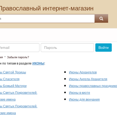
Православный интернет-магазин
Пароль
Войти
·
ия
Забыли пароль?
н по типам в разделе
ИКОНЫ
:
ы Святой Троицы
Иконы Архангелов
ы Спасителя
Иконы Ангела-Хранителя
ы Божьей Матери
Иконы православных праздник
ы Святых Покровителей.
Иконы в киоте
кие имена
Иконы для венчания
ы Святых Покровителей.
кие имена