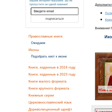
нашем интернет-магазине. Вы не
пропустите ни одной новинки!
Дополните
Полк
Книг
Внимание! П
Православные книги
Ико
Ожидаем
Иконы
Подобрать киот к иконе
Книги, изданные в 2024 году
Книги, изданные в 2023 году
Книги малого формата
Книги крупного формата
Книжные серии
Церковнославянский язык
Дореволюционный шрифт
К сожалени