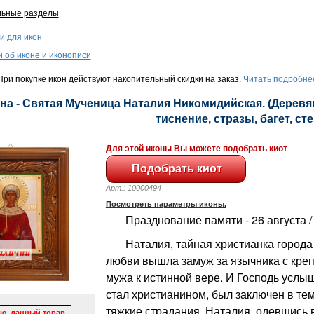
льные разделы
и для икон
и об иконе и иконописи
ри покупке икон действуют накопительный скидки на заказ.
Читать подробне
на - Святая Мученица Наталия Никомидийская. (Деревян
тиснение, стразы, багет, сте
Для этой иконы Вы можете подобрать киот
Арт.: 10000494
Посмотреть параметры иконы.
Празднование памяти - 26 августа / 
Наталия, тайная христианка города 
любви вышла замуж за язычника с кре
мужа к истинной вере. И Господь услы
стал христианином, был заключен в те
тяжкие страдания. Наталия, одевшись 
ю, данный товар