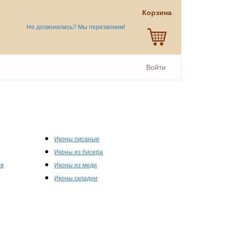
Корзина
Не дозвонились? Мы перезвоним!
Войти
Иконы писаные
Иконы из бисера
ов
Иконы из меди
Иконы складни