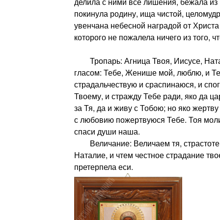
делила с ними все лишения, бежала из
покинула родину, ища чистой, целомуд
увенчана небесной наградой от Христа
которого не пожалела ничего из того, ч
Тропарь: Агница Твоя, Иисусе, Ната
гласом: Тебе, Женише мой, люблю, и 
страдальчествую и сраспинаюся, и сп
Твоему, и стражду Тебе ради, яко да ц
за Тя, да и живу с Тобою; но яко жерт
с любовию пожертвуюся Тебе. Тоя моли
спаси души наша.
Величание: Величаем тя, страстоте
Наталие, и чтем честное страдание тво
претерпела еси.