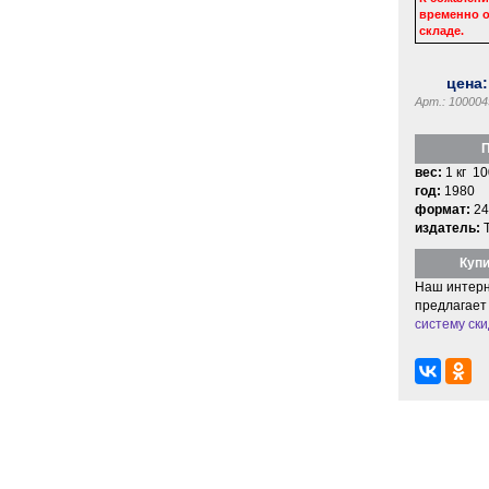
временно о
складе.
цена
Арт.: 100004
П
вес:
1 кг 10
год:
1980
формат:
24
издатель:
Купи
Наш интерн
предлагает
систему ски