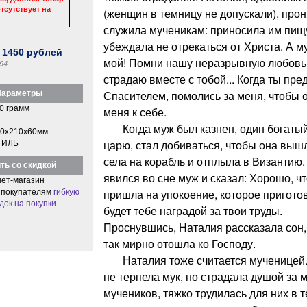
тсутствует на
(женщин в темницу не допускали), прон
служила мученикам: приносила им пищ
убеждала не отрекаться от Христа. А м
:
1450
рублей
мой! Помни нашу неразрывную любовь 
94
страдаю вместе с тобой... Когда ты пр
Спасителем, помолись за меня, чтобы 
араметры
0 грамм
меня к себе.
Когда муж был казнен, один богатый 
0x210x60мм
царю, стал добиваться, чтобы она вышл
ТИЛЬ
села на корабль и отплыла в Византию.
ть со скидкой
явился во сне муж и сказал: Хорошо, ч
ет-магазин
пришла на упокоение, которое приготов
 покупателям
гибкую
док на покупки
.
будет тебе наградой за твои труды.
Проснувшись, Наталия рассказала сон, 
так мирно отошла ко Господу.
Наталия тоже считается мученицей. 
не терпела мук, но страдала душой за м
мучеников, тяжко трудилась для них в 