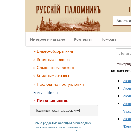
Интернет-магазин
Контакты
Помощь
Email
» Видео-обзоры книг
» Книжные новинки
Регистрац
» Самое покупаемое
Каталог ико
» Книжные отзывы
Икон
» Последние поступления
Икон
·
Книги
Иконы
Икон
» Писаные иконы
Икон
Подпишитесь на рассылку!
Мужс
Икон
Мы с радостью сообщим о последних
Женс
поступлениях книг и фильмов в