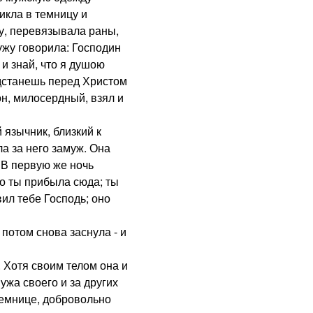
икла в темницу и
у, перевязывала раны,
ужу говорила: Господин
и знай, что я душою
едстанешь перед Христом
он, милосердный, взял и
язычник, близкий к
а за него замуж. Она
 В первую же ночь
то ты прибыла сюда; ты
ил тебе Господь; оно
потом снова заснула - и
Хотя своим телом она и
ужа своего и за других
темнице, добровольно