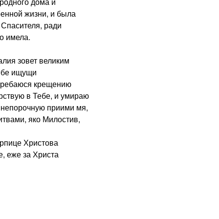
 родного дома и
ренной жизни, и была
 Спасителя, ради
то имела.
лия зовет великим
Тебе ищущи
огребаюся крещению
арствую в Тебе, и умираю
ву непорочную приими мя,
твами, яко Милостив,
рпице Христова
е, еже за Христа