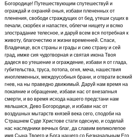
Богородице! Путешествующим спутешествуй и
ограждай и охраняй оныя, избави плененных от
пленения, свободи страждущих от бед, утеши сущих в
печали, скорбех и напастех, облегчи нищету и всяко
злострадание телесное, и даруй всем вся потребная к
животу, благочестию и жизни временней. Спаси,
Владичице, вся страны и грады и сию страну и сей
град, имже сия чудотворная и святая икона Твоя
дадеся во утешение и ограждение, избави я от глада,
губительства, труса, потопа, огня, меча, нашествия
иноплеменных, междоусобныя брани, и отврати всякий
гнев, на ны праведно движимый. Даруй нам время на
покаяние и обращение, избави нас от внезапныя
смерти, и во время исхода нашего предстани нам
явльшися, Дево Богородице, и избави нас от
воздушных мытарств князей века сего, сподоби на
Страшнем Суде Христове стати одесную, и соделай
нас наследники вечных благ, да славим великолепое
имя Сына Твоего и Бога нашего со Безначальным Его