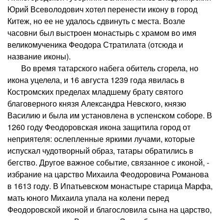
Юрий Всеволодович хотел перенести икону в город
Китеж, но ее не удалось сдвинуть с места. Возле
часовни был выстроен монастырь с храмом во имя
великомученика Феодора Стратилата (отсюда и
название иконы).
Во время татарского набега обитель сгорела, но
икона уцелела, и 16 августа 1239 года явилась в
Костромских пределах младшему брату святого
благоверного князя Александра Невского, князю
Василию и была им установлена в успенском соборе. В
1260 году Феодоровская икона защитила город от
неприятеля: ослепленные яркими лучами, которые
испускал чудотворный образ, татары обратились в
бегство. Другое важное событие, связанное с иконой, -
избрание на царство Михаила Феодоровича Романова
в 1613 году. В Ипатьевском монастыре старица Марфа,
мать юного Михаила упала на колени перед
Феодоровской иконой и благословила сына на царство,