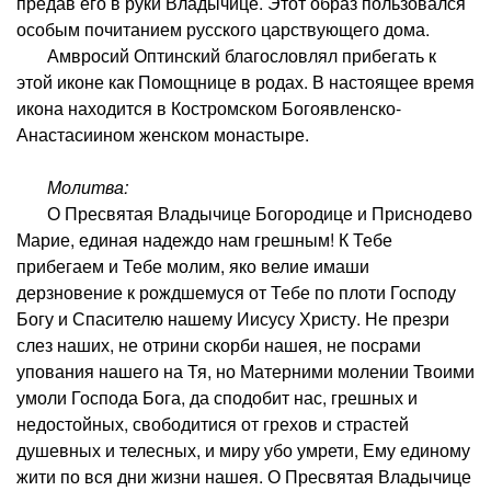
предав его в руки Владычице. Этот образ пользовался
особым почитанием русского царствующего дома.
Амвросий Оптинский благословлял прибегать к
этой иконе как Помощнице в родах. В настоящее время
икона находится в Костромском Богоявленско-
Анастасиином женском монастыре.
Молитва:
О Пресвятая Владычице Богородице и Приснодево
Марие, единая надеждо нам грешным! К Тебе
прибегаем и Тебе молим, яко велие имаши
дерзновение к рождшемуся от Тебе по плоти Господу
Богу и Спасителю нашему Иисусу Христу. Не презри
слез наших, не отрини скорби нашея, не посрами
упования нашего на Тя, но Матерними молении Твоими
умоли Господа Бога, да сподобит нас, грешных и
недостойных, свободитися от грехов и страстей
душевных и телесных, и миру убо умрети, Ему единому
жити по вся дни жизни нашея. О Пресвятая Владычице