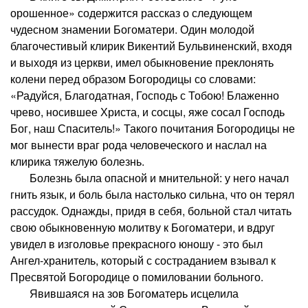
орошенное» содержится рассказ о следующем
чудесном знамении Богоматери. Один молодой
благочестивый клирик Викентий Бульвиненский, входя
и выходя из церкви, имел обыкновение преклонять
колени перед образом Богородицы со словами:
«Радуйся, Благодатная, Господь с Тобою! Блаженно
чрево, носившее Христа, и сосцы, яже сосал Господь
Бог, наш Спаситель!» Такого почитания Богородицы не
мог вынести враг рода человеческого и наслал на
клирика тяжелую болезнь.
Болезнь была опасной и мнительной: у него начал
гнить язык, и боль была настолько сильна, что он терял
рассудок. Однажды, придя в себя, больной стал читать
свою обыкновенную молитву к Богоматери, и вдруг
увидел в изголовье прекрасного юношу - это был
Ангел-хранитель, который с состраданием взывал к
Пресвятой Богородице о помиловании больного.
Явившаяся на зов Богоматерь исцелила