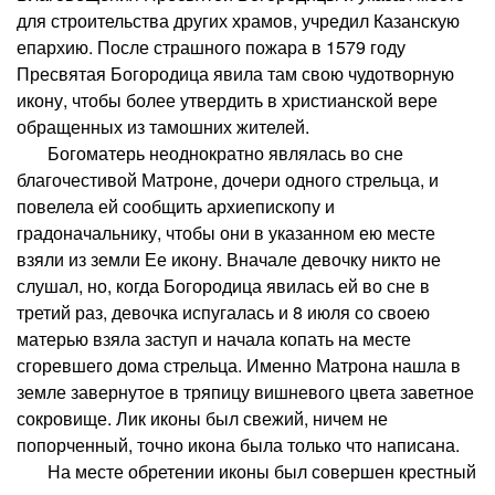
для строительства других храмов, учредил Казанскую
епархию. После страшного пожара в 1579 году
Пресвятая Богородица явила там свою чудотворную
икону, чтобы более утвердить в христианской вере
обращенных из тамошних жителей.
Богоматерь неоднократно являлась во сне
благочестивой Матроне, дочери одного стрельца, и
повелела ей сообщить архиепископу и
градоначальнику, чтобы они в указанном ею месте
взяли из земли Ее икону. Вначале девочку никто не
слушал, но, когда Богородица явилась ей во сне в
третий раз, девочка испугалась и 8 июля со своею
матерью взяла заступ и начала копать на месте
сгоревшего дома стрельца. Именно Матрона нашла в
земле завернутое в тряпицу вишневого цвета заветное
сокровище. Лик иконы был свежий, ничем не
попорченный, точно икона была только что написана.
На месте обретении иконы был совершен крестный