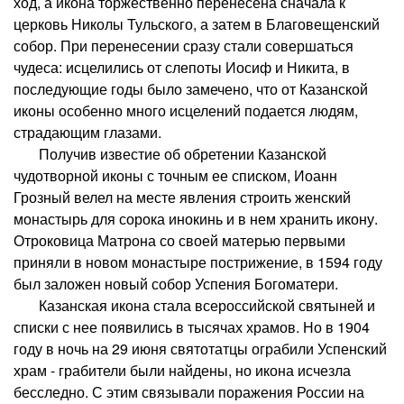
ход, а икона торжественно перенесена сначала к
церковь Николы Тульского, а затем в Благовещенский
собор. При перенесении сразу стали совершаться
чудеса: исцелились от слепоты Иосиф и Никита, в
последующие годы было замечено, что от Казанской
иконы особенно много исцелений подается людям,
страдающим глазами.
Получив известие об обретении Казанской
чудотворной иконы с точным ее списком, Иоанн
Грозный велел на месте явления строить женский
монастырь для сорока инокинь и в нем хранить икону.
Отроковица Матрона со своей матерью первыми
приняли в новом монастыре пострижение, в 1594 году
был заложен новый собор Успения Богоматери.
Казанская икона стала всероссийской святыней и
списки с нее появились в тысячах храмов. Но в 1904
году в ночь на 29 июня святотатцы ограбили Успенский
храм - грабители были найдены, но икона исчезла
бесследно. С этим связывали поражения России на