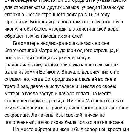
для строительства других храмов, учредил Казанскую
епархию. После страшного пожара в 1579 году
Пресвятая Богородица явила там свою чудотворную
икону, чтобы более утвердить в христианской вере
обращенных из тамошних жителей.
Богоматерь неоднократно являлась во сне
благочестивой Матроне, дочери одного стрельца, и
повелела ей сообщить архиепископу и
градоначальнику, чтобы они в указанном ею месте
взяли из земли Ее икону. Вначале девочку никто не
слушал, но, когда Богородица явилась ей во сне в
третий раз, девочка испугалась и 8 июля со своею
матерью взяла заступ и начала копать на месте
сгоревшего дома стрельца. Именно Матрона нашла в
земле завернутое в тряпицу вишневого цвета заветное
сокровище. Лик иконы был свежий, ничем не
попорченный, точно икона была только что написана.
На месте обретении иконы был совершен крестный