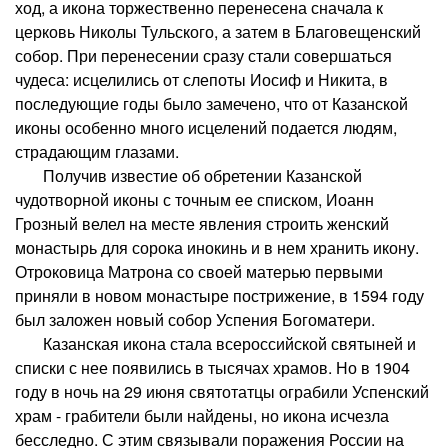
ход, а икона торжественно перенесена сначала к
церковь Николы Тульского, а затем в Благовещенский
собор. При перенесении сразу стали совершаться
чудеса: исцелились от слепоты Иосиф и Никита, в
последующие годы было замечено, что от Казанской
иконы особенно много исцелений подается людям,
страдающим глазами.
Получив известие об обретении Казанской
чудотворной иконы с точным ее списком, Иоанн
Грозный велел на месте явления строить женский
монастырь для сорока инокинь и в нем хранить икону.
Отроковица Матрона со своей матерью первыми
приняли в новом монастыре пострижение, в 1594 году
был заложен новый собор Успения Богоматери.
Казанская икона стала всероссийской святыней и
списки с нее появились в тысячах храмов. Но в 1904
году в ночь на 29 июня святотатцы ограбили Успенский
храм - грабители были найдены, но икона исчезла
бесследно. С этим связывали поражения России на