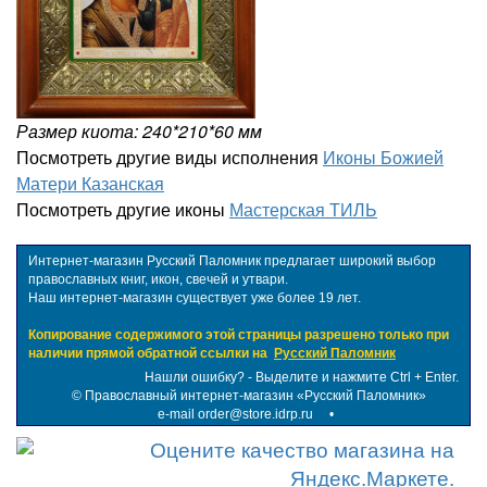
Размер киота: 240*210*60 мм
Посмотреть другие виды исполнения
Иконы Божией
Матери Казанская
Посмотреть другие иконы
Мастерская ТИЛЬ
Интернет-магазин Русский Паломник предлагает широкий выбор
православных книг, икон, свечей и утвари.
Наш интернет-магазин существует уже более 19 лет.
Копирование содержимого этой страницы разрешено только при
наличии прямой обратной ссылки на
Русский Паломник
Нашли ошибку? - Выделите и нажмите Ctrl + Enter.
©
Православный интернет-магазин «Русский Паломник»
e-mail order@store.idrp.ru
•