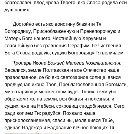
благословен плод чрева Твоего, яко Спаса родила еси
душ наших.
Достойно есть яко воистину блажити Тя
Богородицу, Присноблаженную и Пренепорочную и
Матерь Бога нашего. Честнейшую Херувим и
славнейшую без сравнения Серафим, без истления
Бога Слова родшую, сущую Богородицу Тя величаем.
Тропарь Иконе Божией Матери Козельщанская:
Веселися, земле Полтавская и все Отечество наше
православное, се бо яко светозарное солнце, явися
предчудная икона Твоя, Преблагословенная Богомати,
мир озаряющи множеством чудес Твоих, теми убо
обретаем яже на земли, вся благая и полезная, и
сущих, яже на Небеси, сокровищ сподобляемся. Сего
ради вопием Ти: радуйся, Похвало наша
приснопокланяемая, спаси ны, молящияся Тебе,
единая Надеждо и Радование вечное поющих Тя.