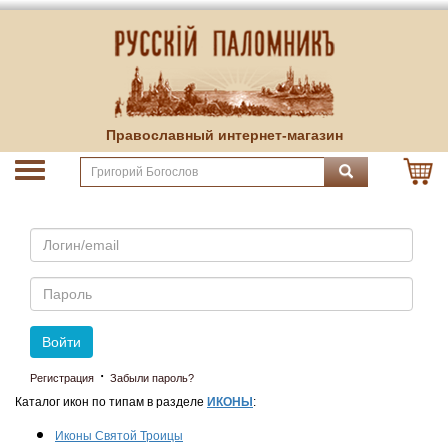
Православный интернет-магазин
Email
Пароль
Войти
·
Регистрация
Забыли пароль?
Каталог икон по типам в разделе
ИКОНЫ
:
Иконы Святой Троицы