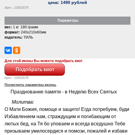
цена:
1490
рублей
Арт.: 10002578
Параметры
вес:
1 кг 180 грамм
формат:
240x210x60мм
издатель:
ТИЛЬ
Для этой иконы Вы можете подобрать киот
Арт.: 10002578
Посмотреть параметры иконы.
Празднование памяти - в Неделю Всех Святых
Молитва:
О Мати Божия, помоще и защито! Егда потребуем, буди
Избавлением нам, страждущим и погибающим от
лютых бед, на Тя бо уповаем и всегда вседушно Тебе
призываем умилосердися и помози, пожалей и избави