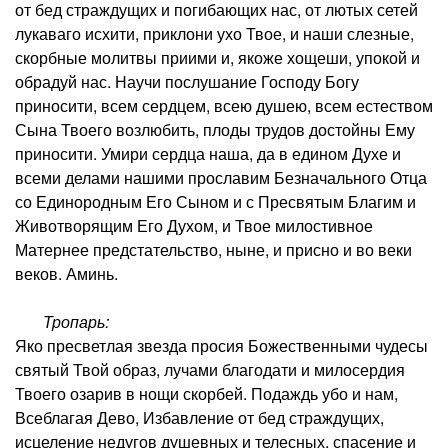
от бед страждущих и погибающих нас, от лютых сетей
лукаваго исхити, приклони ухо Твое, и наши слезные,
скорбные молитвы приими и, якоже хощеши, упокой и
обрадуй нас. Научи послушание Господу Богу
приносити, всем сердцем, всею душею, всем естеством
Сына Твоего возлюбить, плоды трудов достойны Ему
приносити. Умири сердца наша, да в едином Духе и
всеми делами нашими прославим Безначального Отца
со Единородным Его Сыном и с Пресвятым Благим и
Животворящим Его Духом, и Твое милостивное
Матернее предстательство, ныне, и присно и во веки
веков. Аминь.
Тропарь:
Яко пресветлая звезда просия Божественными чудесы
святый Твой образ, лучами благодати и милосердия
Твоего озарив в нощи скорбей. Подаждь убо и нам,
Всеблагая Дево, Избавление от бед страждущих,
исцеление недугов душевных и телесных, спасение и