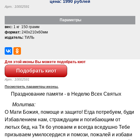
цена:
1990
рублей
Арт.: 10002591
Параметры
вес:
1 кг 150 грамм
формат:
240x210x60мм
издатель:
ТИЛЬ
Для этой иконы Вы можете подобрать киот
Арт.: 10002591
Посмотреть параметры иконы.
Празднование памяти - в Неделю Всех Святых
Молитва:
О Мати Божия, помоще и защито! Егда потребуем, буди
Избавлением нам, страждущим и погибающим от
лютых бед, на Тя бо уповаем и всегда вседушно Тебе
призываем умилосердися и помози, пожалей и избави