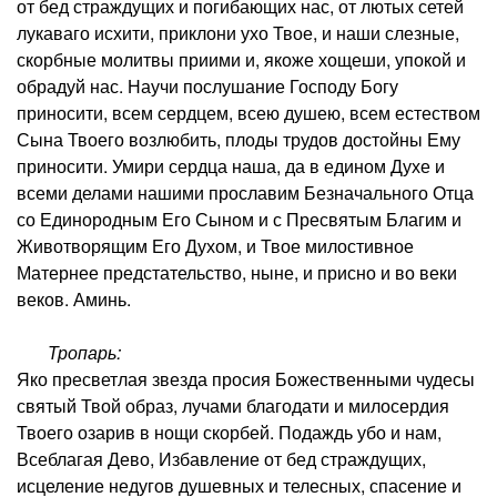
от бед страждущих и погибающих нас, от лютых сетей
лукаваго исхити, приклони ухо Твое, и наши слезные,
скорбные молитвы приими и, якоже хощеши, упокой и
обрадуй нас. Научи послушание Господу Богу
приносити, всем сердцем, всею душею, всем естеством
Сына Твоего возлюбить, плоды трудов достойны Ему
приносити. Умири сердца наша, да в едином Духе и
всеми делами нашими прославим Безначального Отца
со Единородным Его Сыном и с Пресвятым Благим и
Животворящим Его Духом, и Твое милостивное
Матернее предстательство, ныне, и присно и во веки
веков. Аминь.
Тропарь:
Яко пресветлая звезда просия Божественными чудесы
святый Твой образ, лучами благодати и милосердия
Твоего озарив в нощи скорбей. Подаждь убо и нам,
Всеблагая Дево, Избавление от бед страждущих,
исцеление недугов душевных и телесных, спасение и