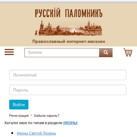
Православный интернет-магазин
Email
Пароль
Войти
·
Регистрация
Забыли пароль?
Каталог икон по типам в разделе
ИКОНЫ
:
Иконы Святой Троицы