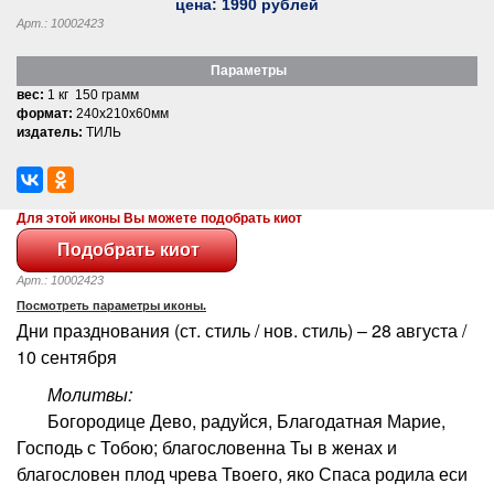
цена:
1990
рублей
Арт.: 10002423
Параметры
вес:
1 кг 150 грамм
формат:
240x210x60мм
издатель:
ТИЛЬ
Для этой иконы Вы можете подобрать киот
Арт.: 10002423
Посмотреть параметры иконы.
Дни празднования (ст. стиль / нов. стиль) – 28 августа /
10 сентября
Молитвы:
Богородице Дево, радуйся, Благодатная Марие,
Господь с Тобою; благословенна Ты в женах и
благословен плод чрева Твоего, яко Спаса родила еси