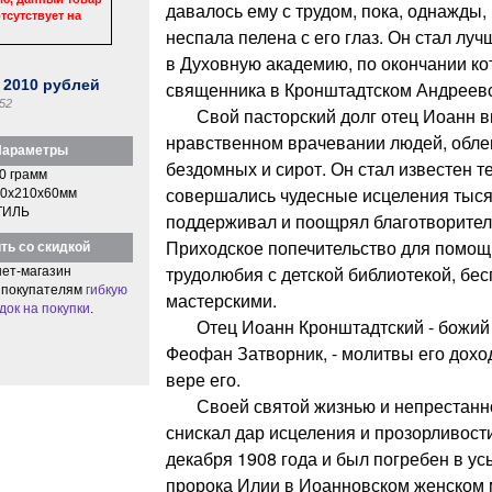
давалось ему с трудом, пока, однажды,
тсутствует на
неспала пелена с его глаз. Он стал лу
в Духовную академию, по окончании ко
:
2010
рублей
священника в Кронштадтском Андреевс
52
Свой пасторский долг отец Иоанн ви
нравственном врачевании людей, обле
араметры
бездомных и сирот. Он стал известен т
0 грамм
совершались чудесные исцеления тыся
0x210x60мм
ТИЛЬ
поддерживал и поощрял благотворител
Приходское попечительство для помощ
ть со скидкой
трудолюбия с детской библиотекой, бе
ет-магазин
 покупателям
гибкую
мастерскими.
док на покупки
.
Отец Иоанн Кронштадтский - божий че
Феофан Затворник, - молитвы его доход
вере его.
Своей святой жизнью и непрестанно
снискал дар исцеления и прозорливости
декабря 1908 года и был погребен в у
пророка Илии в Иоанновском женском 