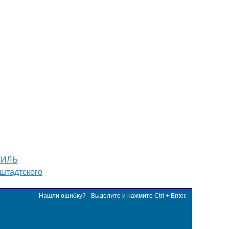
ТИЛЬ
штадтского
Нашли ошибку? - Выделите и нажмите Ctrl + Enter.