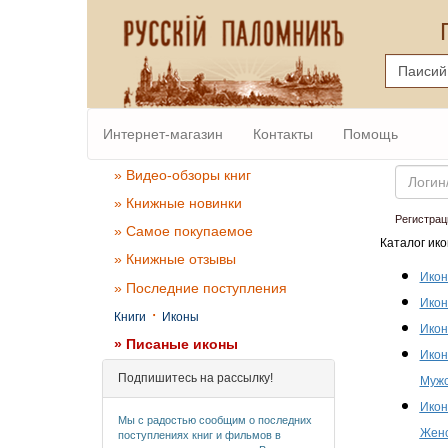
Интернет-магазин
Контакты
Помощь
Email
» Видео-обзоры книг
» Книжные новинки
Регистрац
» Самое покупаемое
Каталог ико
» Книжные отзывы
Икон
» Последние поступления
Икон
·
Книги
Иконы
Икон
» Писаные иконы
Икон
Подпишитесь на рассылку!
Мужс
Икон
Мы с радостью сообщим о последних
Женс
поступлениях книг и фильмов в