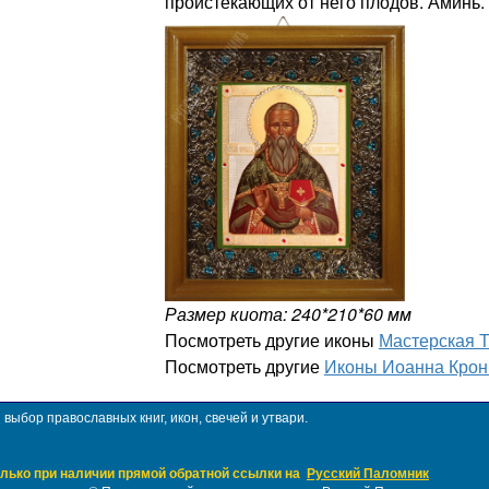
проистекающих от него плодов. Аминь.
Размер киота: 240*210*60 мм
Посмотреть другие иконы
Мастерская 
Посмотреть другие
Иконы Иоанна Крон
ыбор православных книг, икон, свечей и утвари.
лько при наличии прямой обратной ссылки на
Русский Паломник