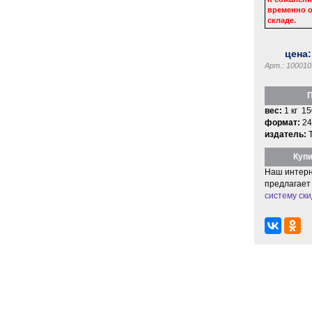
временно о
складе.
цена
Арт.: 100010
П
вес:
1 кг 15
формат:
24
издатель:
Купи
Наш интерн
предлагает
систему ски