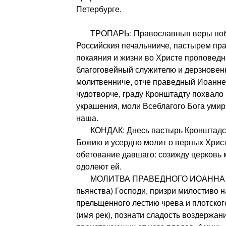
Петербурге.
ТРОПАРЬ: Православныя веры побо
Российския печальнииче, пастырем пра
покаяния и жизни во Христе проповед
благоговейный служителю и дерзновен
молитвенниче, отче праведный Иоанне
чудотворче, граду Кронштадту похвало
украшения, моли Всеблагого Бога умир
наша.
КОНДАК: Днесь пастырь Кронштадски
Божию и усердно молит о верных Христ
обетование давшаго: созижду церковь 
одолеют ей.
МОЛИТВА ПРАВЕДНОГО ИОАННА К
пьянства) Господи, призри милостиво на
прельщенного лестию чрева и плотског
(имя рек), познати сладость воздержани