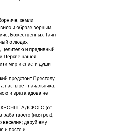
рниче, земли
вило и образе верным,
ниче, Божественных Таин
ный о людех
, целителю и предивный
 и Церкве нашея
ити мир и спасти души
й предстоит Престолу
а пастыре - начальника,
мою и врата адова не
РОНШТАДСКОГО (от
 раба твоего (имя рек),
о веселия; даруй ему
я и посте и