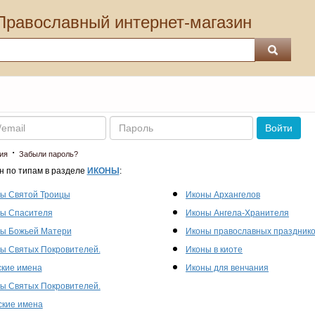
Православный интернет-магазин
Пароль
Войти
·
ия
Забыли пароль?
н по типам в разделе
ИКОНЫ
:
ы Святой Троицы
Иконы Архангелов
ы Спасителя
Иконы Ангела-Хранителя
ы Божьей Матери
Иконы православных праздник
ы Святых Покровителей.
Иконы в киоте
кие имена
Иконы для венчания
ы Святых Покровителей.
кие имена