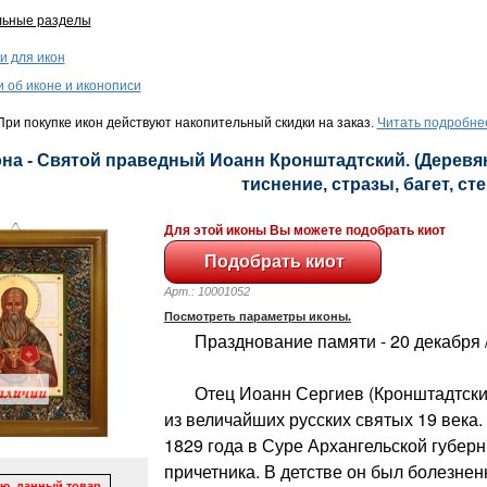
льные разделы
и для икон
и об иконе и иконописи
ри покупке икон действуют накопительный скидки на заказ.
Читать подробне
на - Святой праведный Иоанн Кронштадтский. (Деревян
тиснение, стразы, багет, сте
Для этой иконы Вы можете подобрать киот
Арт.: 10001052
Посмотреть параметры иконы.
Празднование памяти - 20 декабря /
Отец Иоанн Сергиев (Кронштадтский)
из величайших русских святых 19 века.
1829 года в Суре Архангельской губерн
причетника. В детстве он был болезнен
ю, данный товар