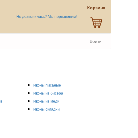
Корзина
Не дозвонились? Мы перезвоним!
Войти
Иконы писаные
Иконы из бисера
ов
Иконы из меди
Иконы складни