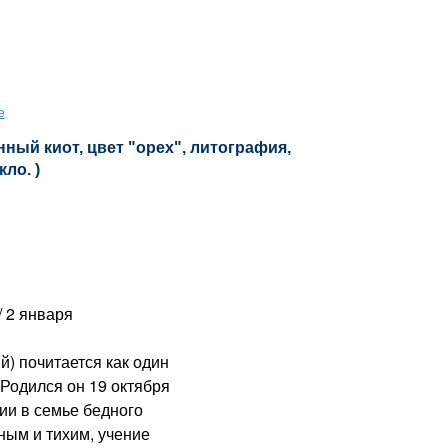
е
ный киот, цвет "орех", литография,
кло. )
 2 января
 почитается как один
 Родился он 19 октября
ии в семье бедного
ным и тихим, учение