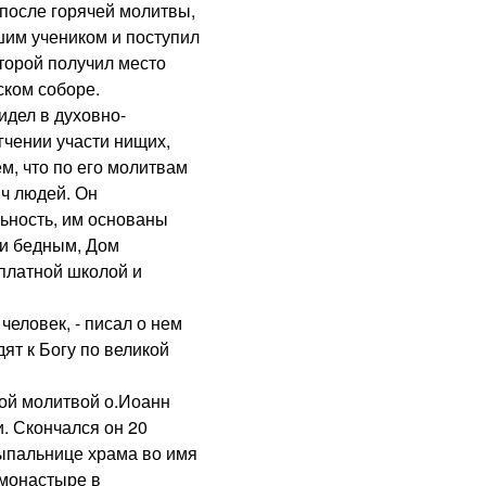
 после горячей молитвы,
чшим учеником и поступил
торой получил место
ком соборе.
дел в духовно-
гчении участи нищих,
ем, что по его молитвам
ч людей. Он
ьность, им основаны
и бедным, Дом
сплатной школой и
ловек, - писал о нем
ят к Богу по великой
й молитвой о.Иоанн
. Скончался он 20
сыпальнице храма во имя
монастыре в