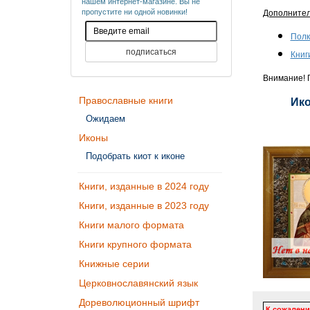
нашем интернет-магазине. Вы не
пропустите ни одной новинки!
Дополните
Полк
Книг
Внимание! П
Православные книги
Ико
Ожидаем
Иконы
Подобрать киот к иконе
Книги, изданные в 2024 году
Книги, изданные в 2023 году
Книги малого формата
Книги крупного формата
Книжные серии
Церковнославянский язык
Дореволюционный шрифт
К сожалени