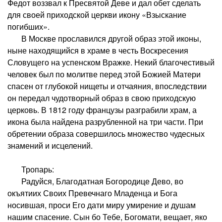
Федот воззвал к Пресвятой Деве и дал обет сделать
для своей приходской церкви икону «Взыскание
погибших».
В Москве прославился другой образ этой иконы,
ныне находящийся в храме в честь Воскресения
Словущего на успенском Вражке. Некий благочестивый
человек был по молитве перед этой Божией Матери
спасен от глубокой нищеты и отчаяния, впоследствии
он передал чудотворный образ в свою приходскую
церковь. В 1812 году французы разграбили храм, а
икона была найдена разрубленной на три части. При
обретении образа совершилось множество чудесных
знамений и исцелений.
Тропарь:
Радуйся, Благодатная Богородице Дево, во
окъятиих Своих Превечнаго Младенца и Бога
носившая, проси Его дати миру умирение и душам
нашим спасение. Сын бо Тебе, Богомати, вещает, яко