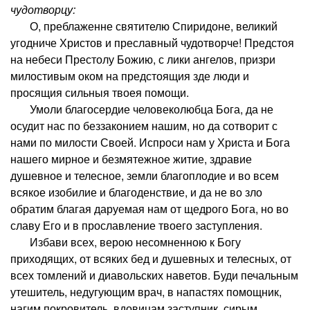
чудотворцу:
О, преблаженне святителю Спиридоне, великий
угодниче Христов и преславный чудотворче! Предстоя
на небеси Престолу Божию, с лики ангелов, призри
милостивым оком на предстоящия зде люди и
просящия сильныя твоея помощи.
Умоли благосердие человеколюбца Бога, да не
осудит нас по беззаконием нашим, но да сотворит с
нами по милости Своей. Испроси нам у Христа и Бога
нашего мирное и безмятежное житие, здравие
душевное и телесное, земли благоплодие и во всем
всякое изобилие и благоденствие, и да не во зло
обратим благая даруемая нам от щедрого Бога, но во
славу Его и в прославление твоего заступления.
Избави всех, верою несомненною к Богу
приходящих, от всяких бед и душевных и телесных, от
всех томлений и диавольских наветов. Буди печальным
утешитель, недугующим врач, в напастях помощник,
нагим покровитель, вдовицам заступник, сирым