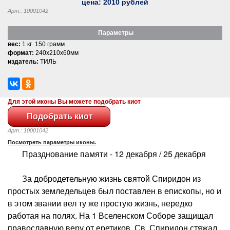
цена:
2010
рублей
Арт.: 10001042
Параметры
вес:
1 кг 150 грамм
формат:
240x210x60мм
издатель:
ТИЛЬ
Для этой иконы Вы можете подобрать киот
Арт.: 10001042
Посмотреть параметры иконы.
Празднование памяти - 12 декабря / 25 декабря
За добродетельную жизнь святой Спиридон из
простых земледельцев был поставлен в епископы, но и
в этом звании вел ту же простую жизнь, нередко
работая на полях. На 1 Вселенском Соборе защищал
православную веру от еретиков. Св. Спиридон стяжал