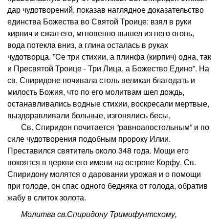
дар чудотворений, показав наглядное доказательство
единства Божества во Святой Троице: взял в руки
кирпич и сжал его, мгновенно вышел из него огонь,
вода потекла вниз, а глина осталась в руках
чудотворца. ”Cе три стихии, а плинфа (кирпич) одна, так
и Пресвятой Троице - Три Лица, а Божество Едино”. На
св. Спиридоне почивала столь великая благодать и
милость Божия, что по его молитвам шел дождь,
останавливались водные стихии, воскресали мертвые,
выздоравливали больные, изгонялись бесы.
Св. Спиридон почитается ”равноапостольным” и по
силе чудотворения подобным пророку Илии.
Преставился святитель около 348 года. Мощи его
покоятся в церкви его имени на острове Корфу. Св.
Спиридону молятся о даровании урожая и о помощи
при голоде, он спас одного бедняка от голода, обратив
жабу в слиток золота.
Молитва св.Спиридону Тримифунтскому,