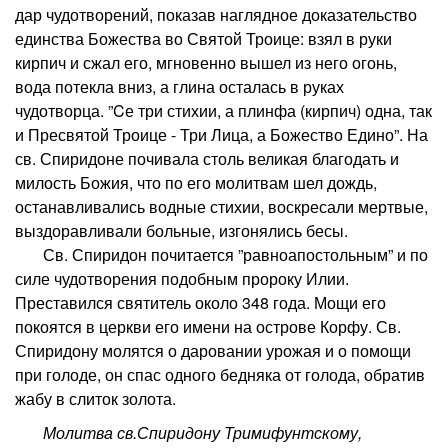
дар чудотворений, показав наглядное доказательство
единства Божества во Святой Троице: взял в руки
кирпич и сжал его, мгновенно вышел из него огонь,
вода потекла вниз, а глина осталась в руках
чудотворца. ”Cе три стихии, а плинфа (кирпич) одна, так
и Пресвятой Троице - Три Лица, а Божество Едино”. На
св. Спиридоне почивала столь великая благодать и
милость Божия, что по его молитвам шел дождь,
останавливались водные стихии, воскресали мертвые,
выздоравливали больные, изгонялись бесы.
Св. Спиридон почитается ”равноапостольным” и по
силе чудотворения подобным пророку Илии.
Преставился святитель около 348 года. Мощи его
покоятся в церкви его имени на острове Корфу. Св.
Спиридону молятся о даровании урожая и о помощи
при голоде, он спас одного бедняка от голода, обратив
жабу в слиток золота.
Молитва св.Спиридону Тримифунтскому,