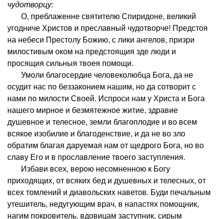
чудотворцу:
О, преблаженне святителю Спиридоне, великий
угодниче Христов и преславный чудотворче! Предстоя
на небеси Престолу Божию, с лики ангелов, призри
милостивым оком на предстоящия зде люди и
просящия сильныя твоея помощи.
Умоли благосердие человеколюбца Бога, да не
осудит нас по беззаконием нашим, но да сотворит с
нами по милости Своей. Испроси нам у Христа и Бога
нашего мирное и безмятежное житие, здравие
душевное и телесное, земли благоплодие и во всем
всякое изобилие и благоденствие, и да не во зло
обратим благая даруемая нам от щедрого Бога, но во
славу Его и в прославление твоего заступления.
Избави всех, верою несомненною к Богу
приходящих, от всяких бед и душевных и телесных, от
всех томлений и диавольских наветов. Буди печальным
утешитель, недугующим врач, в напастях помощник,
нагим покровитель, вдовицам заступник, сирым