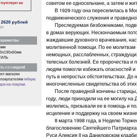
советом ее односельчане, а затем и жит
тсутствует на
В 1929 году она переселилась в Мос
подвижнического служения и праведно
:
2620
рублей
Преследуемая безбожниками, подви
43
в домах верующих. Нескончаемым пото
жаждавшие духовного врачевания, нас
араметры
молитвенной помощи. По ее молитвам
амм
0x190x60мм
немощных, расслабленных, страждущи
ТИЛЬ
телесных болезней. Ее пророчества и 
ть со скидкой
людям помогли избежать опасностей и 
ет-магазин
путь в непростых обстоятельствах. До
 покупателям
гибкую
многочисленные свидетельства об этих
док на покупки
.
После праведной кончины старицы, 
году, люди приходили на ее могилу на
молились, призывали ее в помощь и по
исцеление и поддержку на своем жизне
8 марта 1998 года, в Неделю Торжес
благословению Святейшего Патриарха 
Руси Алексия II на Даниловском кладб