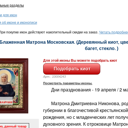
льные разделы
и для икон
и об иконе и иконописи
ри покупке икон действуют накопительный скидки на заказ.
Читать подробне
 Блаженная Матрона Московская. (Деревянный киот, цве
багет, стекло. )
Для этой иконы Вы можете подобрать киот
Арт.: 10004243
Посмотреть параметры иконы.
Дни празднования - 19 апреля / 2 м
Матрона Дмитриевна Никонова, род
губернии в благочестивой крестьянской
рождения, но с младенческих лет получ
духовного зрения. К отроковице Матро
ю, данный товар