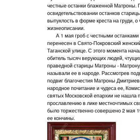
честные останки блаженной Матроны. 
освидетельствовании останков стари
выпуклость в форме креста на груди, о
жизнеописании.
А 1 мая гроб с честными останками
перенесен в Свято-Покровский женски
Таганской улице. С этого момента нач
обитель тысяч верующих людей, чтущи
праведной старицы Матроны - Матрону
называли ее в народе. Рассмотрев по
подвиг благочестия Матроны Дмитриев
народное почитание и чудеса ее, Коми
святых Московской епархии не нашла п
прославлению в лике местночтимых св
было торжественно совершено 2 мая 19
ее кончины.