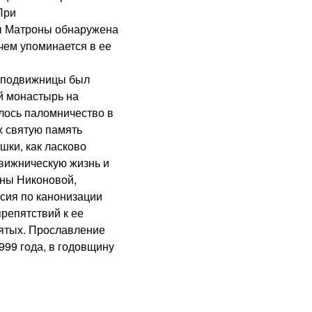
При
цы Матроны обнаружена
 чем упоминается в ее
 подвижницы был
й монастырь на
алось паломничество в
х святую память
шки, как ласково
движническую жизнь и
ны Никоновой,
ссия по канонизации
репятствий к ее
ятых. Прославление
99 года, в годовщину