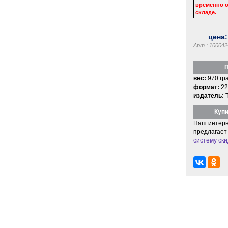
временно о
складе.
цена
Арт.: 100042
П
вес:
970 гр
формат:
22
издатель:
Купи
Наш интерн
предлагает
систему ски