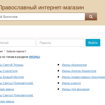
Православный интернет-магазин
Пароль
Войти
·
ия
Забыли пароль?
н по типам в разделе
ИКОНЫ
:
ы Святой Троицы
Иконы Архангелов
ы Спасителя
Иконы Ангела-Хранителя
ы Божьей Матери
Иконы православных праздник
ы Святых Покровителей.
Иконы в киоте
кие имена
Иконы для венчания
ы Святых Покровителей.
кие имена