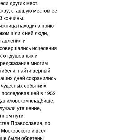
ели других мест.
кву, ставшую местом ее
й кончины.
жница находила приют
ком шли к ней люди,
тавления и
 совершались исцеления
х от душевных и
предсказания многим
гибели, найти верный
 наших дней сохранились
 чудесных событиях.
последовавшей в 1952
 Даниловском кладбище,
лучали утешение,
нном пути.
тва Православия, по
Московского и всея
ище были обретены