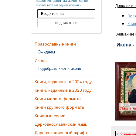
нашем интернет-магазине. Вы не
пропустите ни одной новинки!
Дополните
Полк
Книг
Внимание! П
Православные книги
Икона -
Ожидаем
Иконы
Подобрать киот к иконе
Книги, изданные в 2024 году
Книги, изданные в 2023 году
Книги малого формата
Книги крупного формата
Книжные серии
Церковнославянский язык
Дореволюционный шрифт
К сожалени