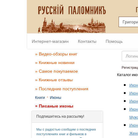
Интернет-магазин
Контакты
Помощь
Email
» Видео-обзоры книг
» Книжные новинки
Регистрац
» Самое покупаемое
Каталог ико
» Книжные отзывы
Икон
» Последние поступления
Икон
·
Книги
Иконы
Икон
» Писаные иконы
Икон
Подпишитесь на рассылку!
Мужс
Икон
Мы с радостью сообщим о последних
Женс
поступлениях книг и фильмов в