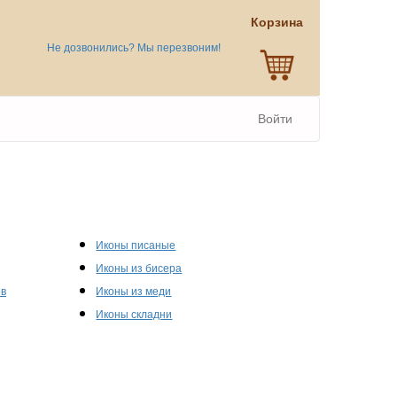
Корзина
Не дозвонились? Мы перезвоним!
Войти
Иконы писаные
Иконы из бисера
ов
Иконы из меди
Иконы складни