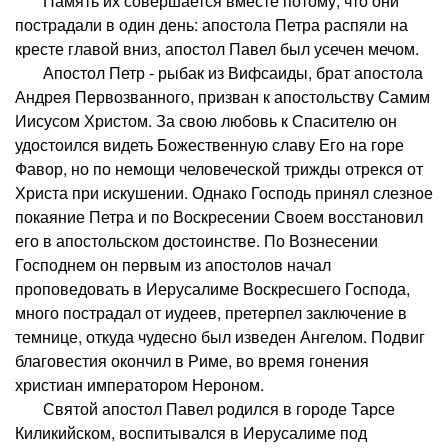
Память их совершается вместе потому, что они
пострадали в один день: апостола Петра распяли на
кресте главой вниз, апостол Павел был усечен мечом.
Апостол Петр - рыбак из Вифсаиды, брат апостола
Андрея Первозванного, призван к апостольству Самим
Иисусом Христом. За свою любовь к Спасителю он
удостоился видеть Божественную славу Его на горе
Фавор, но по немощи человеческой трижды отрекся от
Христа при искушении. Однако Господь принял слезное
покаяние Петра и по Воскресении Своем восстановил
его в апостольском достоинстве. По Вознесении
Господнем он первым из апостолов начал
проповедовать в Иерусалиме Воскресшего Господа,
много пострадал от иудеев, претерпел заключение в
темнице, откуда чудесно был изведен Ангелом. Подвиг
благовестия окончил в Риме, во время гонения
христиан императором Нероном.
Святой апостол Павел родился в городе Тарсе
Киликийском, воспитывался в Иерусалиме под