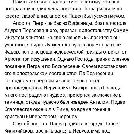
Память их совершается вместе потому, что они
пострадали в один день: апостола Петра распяли на
кресте главой вниз, апостол Павел был усечен мечом.
Апостол Петр - рыбак из Вифсаиды, брат апостола
Андрея Первозванного, призван к апостольству Самим
Иисусом Христом. За свою любовь к Спасителю он
удостоился видеть Божественную славу Его на горе
Фавор, но по немощи человеческой трижды отрекся от
Христа при искушении. Однако Господь принял слезное
покаяние Петра и по Воскресении Своем восстановил
его в апостольском достоинстве. По Вознесении
Господнем он первым из апостолов начал
проповедовать в Иерусалиме Воскресшего Господа,
много пострадал от иудеев, претерпел заключение в
темнице, откуда чудесно был изведен Ангелом. Подвиг
благовестия окончил в Риме, во время гонения
христиан императором Нероном.
Святой апостол Павел родился в городе Тарсе
Киликийском, воспитывался в Иерусалиме под