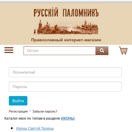
Православный интернет-магазин
Email
Пароль
Войти
·
Регистрация
Забыли пароль?
Каталог икон по типам в разделе
ИКОНЫ
:
Иконы Святой Троицы