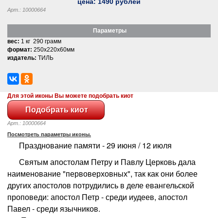
цена:
1490
рублей
Арт.: 10000664
Параметры
вес:
1 кг 290 грамм
формат:
250x220x60мм
издатель:
ТИЛЬ
Для этой иконы Вы можете подобрать киот
Арт.: 10000664
Посмотреть параметры иконы.
Празднование памяти - 29 июня / 12 июля
Святым апостолам Петру и Павлу Церковь дала
наименование "первоверховных", так как они более
других апостолов потрудились в деле евангельской
проповеди: апостол Петр - среди иудеев, апостол
Павел - среди язычников.