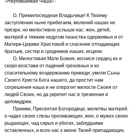
«Неупиваемая Чаша»:
О, Премилосердная Владычице! К Твоему
заступлению ныне прибегаем, молений наших не
презри, но милостивно услыши нас: жен, детей,
матерей и тяжким недугом пианства одержимых и от
Матери-Церкви Христовой и спасения отпадающих
братьев, сестер и сродников наших, исцели.
О, Милостивая Мати Божия, коснися сердец их и
скоро возстави от падений греховных и ко
спасительному воздержанию приведи, умоли Сына
Своего Христа Бога нашего, да простит нам
согрешения наша и не отвратит милости Своея от
людей Своих, но да укрепит нас в трезвении и
целомудрии.
Приими, Пресвятая Богородице, молитвы матерей,
о чадех своих слезы проливающих, жен, о мужех своих
рыдающих, чад сирых и убогих, заблудшими
оставленных, и всех нас к иконе Твоей припадающих.