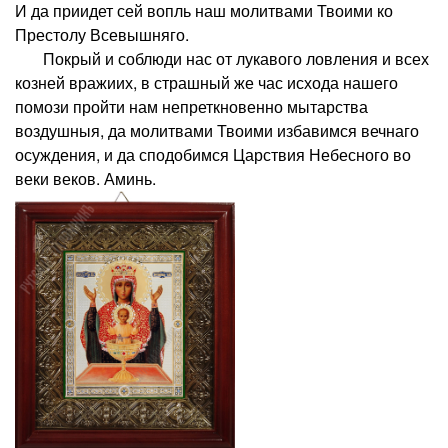
И да приидет сей вопль наш молитвами Твоими ко
Престолу Всевышняго.
Покрый и соблюди нас от лукавого ловления и всех
козней вражиих, в страшный же час исхода нашего
помози пройти нам непреткновенно мытарства
воздушныя, да молитвами Твоими избавимся вечнаго
осуждения, и да сподобимся Царствия Небесного во
веки веков. Аминь.