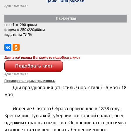
цена:
1490
рублей
Арт.: 10001839
Параметры
вес:
1 кг 290 грамм
формат:
250x220x60мм
издатель:
ТИЛЬ
Для этой иконы Вы можете подобрать киот
Арт.: 10001839
Посмотреть параметры иконы.
Дни празднования (ст. стиль / нов. стиль) - 5 мая / 18
мая
Явление Святого Образа произошло в 1378 году.
Крестьянин Тульской губернии, отставной солдат, был
одержим страстью пьянства. Он пропивал все,что имел
и вскоре стал нищенствовать. От непомерного