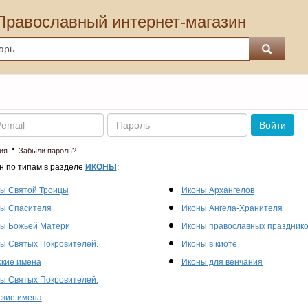
Православный интернет-магазин
Пароль
Войти
·
ия
Забыли пароль?
н по типам в разделе
ИКОНЫ
:
ы Святой Троицы
Иконы Архангелов
ы Спасителя
Иконы Ангела-Хранителя
ы Божьей Матери
Иконы православных праздник
ы Святых Покровителей.
Иконы в киоте
кие имена
Иконы для венчания
ы Святых Покровителей.
кие имена