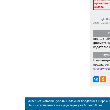
временно о
складе.
цена
Арт.: 100017
П
вес:
1 кг 29
формат:
25
издатель:
Купи
Наш интерн
предлагает
систему ски
Интернет-магазин Русский Паломник предлагает широкий в
Наш интернет-магазин существует уже более 19 лет.