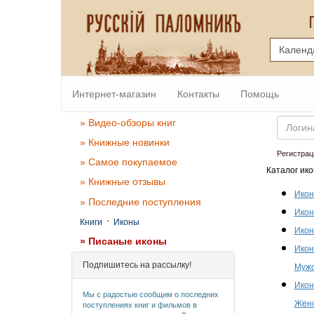
Интернет-магазин
Контакты
Помощь
Email
» Видео-обзоры книг
» Книжные новинки
Регистрац
» Самое покупаемое
Каталог ико
» Книжные отзывы
Икон
» Последние поступления
Икон
·
Книги
Иконы
Икон
» Писаные иконы
Икон
Подпишитесь на рассылку!
Мужс
Икон
Мы с радостью сообщим о последних
Женс
поступлениях книг и фильмов в