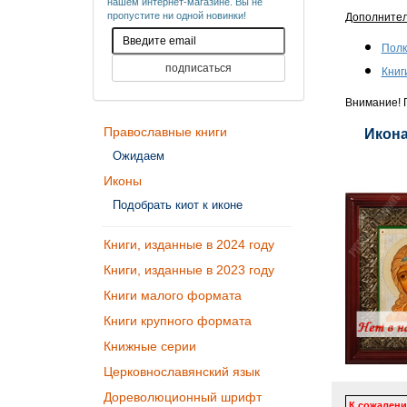
нашем интернет-магазине. Вы не
пропустите ни одной новинки!
Дополните
Полк
Книг
Внимание! П
Православные книги
Икона
Ожидаем
Иконы
Подобрать киот к иконе
Книги, изданные в 2024 году
Книги, изданные в 2023 году
Книги малого формата
Книги крупного формата
Книжные серии
Церковнославянский язык
Дореволюционный шрифт
К сожалени