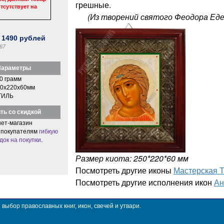
грешные.
тсутствует на
(Из творений святого Феодора Еде
:
1490
рублей
67
араметры
0 грамм
0x220x60мм
ТИЛЬ
ть со скидкой
ет-магазин
 покупателям
гибкую
док на покупки
.
Размер киота: 250*220*60 мм
Посмотреть другие иконы
Мастерская 
Посмотреть другие исполнения икон
Ан
ыбор православных книг, икон, свечей и утвари.