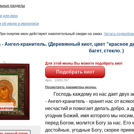
льные разделы
и для икон
и об иконе и иконописи
ри покупке икон действуют накопительный скидки на заказ.
Читать подробне
 - Ангел-хранитель. (Деревянный киот, цвет "красное д
багет, стекло. )
Для этой иконы Вы можете подобрать киот
Арт.: 10001767
Посмотреть параметры иконы.
Господь каждому из нас дает двух ан
- Ангел-хранитель - хранит нас от всяко
несчастий и помогает делать добро, а д
угодник Божий, имя которого мы носим,
перед Богом, молится Богу за нас. Его 
достойные, угодные Богу, скорее прие
ю, данный товар