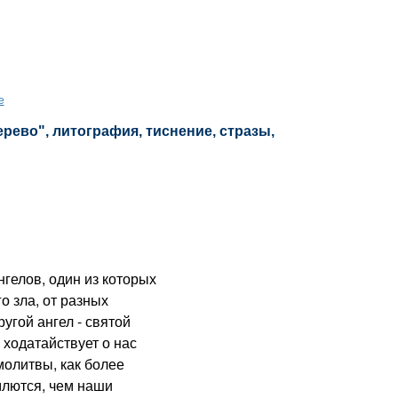
е
ерево", литография, тиснение, стразы,
гелов, один из которых
го зла, от разных
ругой ангел - святой
 ходатайствует о нас
молитвы, как более
млются, чем наши