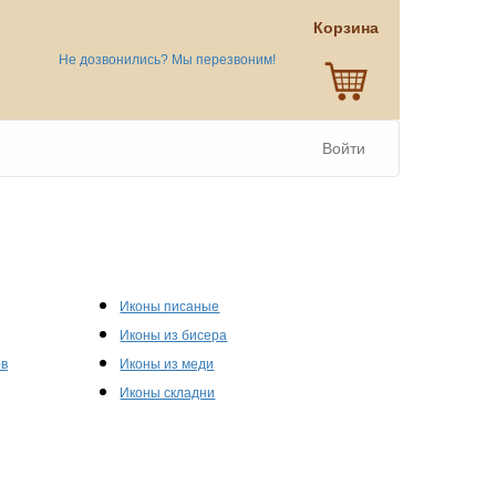
Корзина
Не дозвонились? Мы перезвоним!
Войти
Иконы писаные
Иконы из бисера
ов
Иконы из меди
Иконы складни