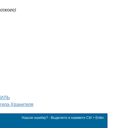
сского)
ТИЛЬ
гела-Хранителя
Нашли ошибку? - Выделите и нажмите Ctrl + Enter.