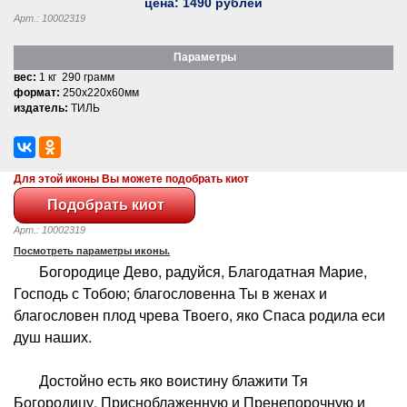
цена:
1490
рублей
Арт.: 10002319
Параметры
вес:
1 кг 290 грамм
формат:
250x220x60мм
издатель:
ТИЛЬ
Для этой иконы Вы можете подобрать киот
Арт.: 10002319
Посмотреть параметры иконы.
Богородице Дево, радуйся, Благодатная Марие,
Господь с Тобою; благословенна Ты в женах и
благословен плод чрева Твоего, яко Спаса родила еси
душ наших.
Достойно есть яко воистину блажити Тя
Богородицу, Присноблаженную и Пренепорочную и