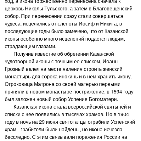
ход, а икона торжественно перенесена сначала к
церковь Николы Тульского, а затем в Благовещенский
собор. При перенесении сразу стали совершаться
чудеса: исцелились от слепоты Иосиф и Никита, в
последующие годы было замечено, что от Казанской
иконы особенно много исцелений подается людям,
страдающим глазами.
Получив известие об обретении Казанской
чудотворной иконы с точным ее списком, Иоанн
Грозный велел на месте явления строить женский
монастырь для сорока инокинь и в нем хранить икону.
Отроковица Матрона со своей матерью первыми
приняли в новом монастыре пострижение, в 1594 году
был заложен новый собор Успения Богоматери.
Казанская икона стала всероссийской святыней и
списки с нее появились в тысячах храмов. Но в 1904
году в ночь на 29 июня святотатцы ограбили Успенский
храм - грабители были найдены, но икона исчезла
бесследно. С этим связывали поражения России на