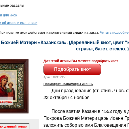
льные разделы
и для икон
и об иконе и иконописи
ри покупке икон действуют накопительный скидки на заказ.
Читать подробне
- Божией Матери «Казанская». (Деревянный киот, цвет "
стразы, багет, стекло. )
Для этой иконы Вы можете подобрать киот
Арт.: 10003356
Посмотреть параметры иконы.
Дни празднования (ст. стиль / нов. сти
22 октября / 4 ноября
После взятия Казани в 1552 году в 
Покрова Божией Матери царь Иоанн Г
заложить собор во имя Благовещения 
ю, данный товар