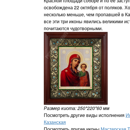
Красной площади соборе и по ее засту
освобождена 22 октября от поляков. Х
несколько меньше, чем пропавшей в Ка
все эти три иконы явились великими и
почитаются чудотворными.
Размер киота: 250*220*60 мм
Посмотреть другие виды исполнения
И
Казанская
Посмотреть другие иконы
Мастерская 