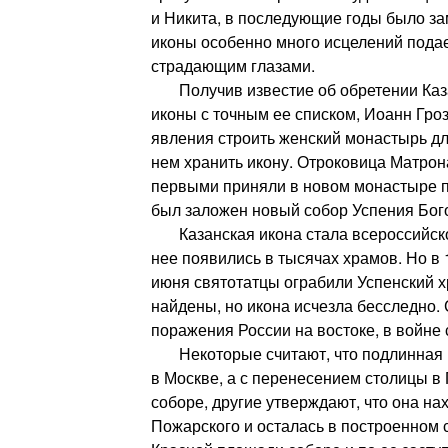
и Никита, в последующие годы было зам
иконы особенно много исцелений пода
страдающим глазами.
Получив известие об обретении Каза
иконы с точным ее списком, Иоанн Гро
явления строить женский монастырь дл
нем хранить икону. Отроковица Матрон
первыми приняли в новом монастыре п
был заложен новый собор Успения Бог
Казанская икона стала всероссийско
нее появились в тысячах храмов. Но в 1
июня святотатцы ограбили Успенский х
найдены, но икона исчезла бесследно.
поражения России на востоке, в войне 
Некоторые считают, что подлинная и
в Москве, а с перенесением столицы в 
соборе, другие утверждают, что она на
Пожарского и осталась в построенном 