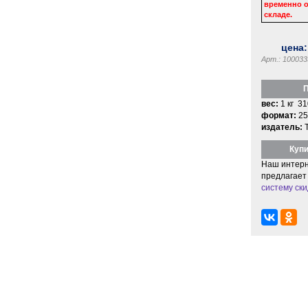
временно о
складе.
цена
Арт.: 100033
П
вес:
1 кг 31
формат:
25
издатель:
Купи
Наш интерн
предлагает
систему ски