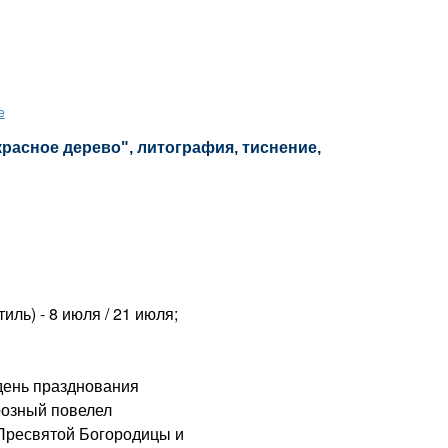
е
красное дерево", литография, тиснение,
ль) - 8 июля / 21 июля;
день празднования
розный повелел
Пресвятой Богородицы и