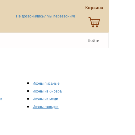
Корзина
Не дозвонились? Мы перезвоним!
Войти
Иконы писаные
Иконы из бисера
ов
Иконы из меди
Иконы складни