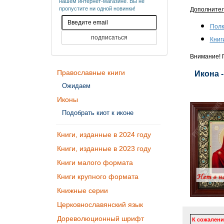
нашем интернет-магазине. Вы не
пропустите ни одной новинки!
Дополните
Полк
Книг
Внимание! П
Православные книги
Икона 
Ожидаем
Иконы
Подобрать киот к иконе
Книги, изданные в 2024 году
Книги, изданные в 2023 году
Книги малого формата
Книги крупного формата
Книжные серии
Церковнославянский язык
Дореволюционный шрифт
К сожалени