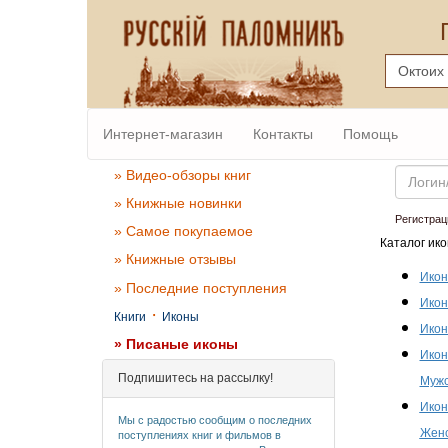
Интернет-магазин
Контакты
Помощь
Email
» Видео-обзоры книг
» Книжные новинки
Регистрац
» Самое покупаемое
Каталог ико
» Книжные отзывы
Икон
» Последние поступления
Икон
·
Книги
Иконы
Икон
» Писаные иконы
Икон
Подпишитесь на рассылку!
Мужс
Икон
Мы с радостью сообщим о последних
Женс
поступлениях книг и фильмов в