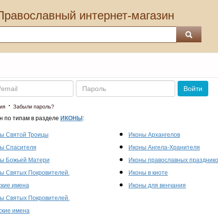
Православный интернет-магазин
Пароль
Войти
·
ия
Забыли пароль?
н по типам в разделе
ИКОНЫ
:
ы Святой Троицы
Иконы Архангелов
ы Спасителя
Иконы Ангела-Хранителя
ы Божьей Матери
Иконы православных праздник
ы Святых Покровителей.
Иконы в киоте
кие имена
Иконы для венчания
ы Святых Покровителей.
кие имена