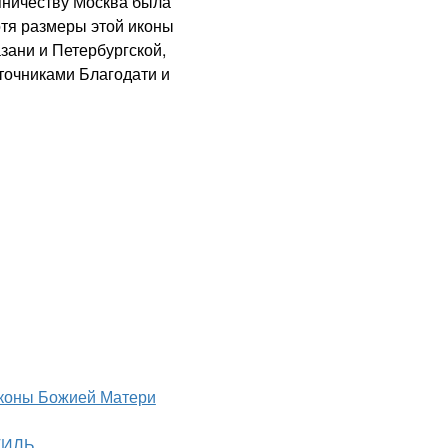
пничеству Москва была
отя размеры этой иконы
зани и Петербургской,
сточниками Благодати и
коны Божией Матери
ТИЛЬ