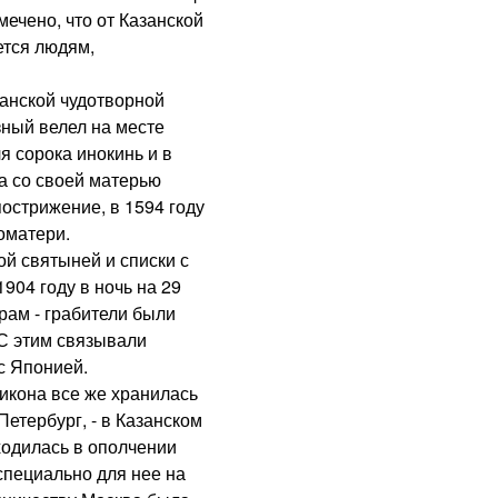
ечено, что от Казанской
ется людям,
нской чудотворной
зный велел на месте
я сорока инокинь и в
а со своей матерью
острижение, в 1594 году
оматери.
й святыней и списки с
904 году в ночь на 29
рам - грабители были
 С этим связывали
с Японией.
кона все же хранилась
Петербург, - в Казанском
ходилась в ополчении
специально для нее на