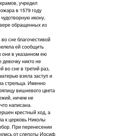
 храмов, учредил
ожара в 1579 году
 чудотворную икону,
 вере обращенных из
о сне благочестивой
велела ей сообщить
ы они в указанном ею
е девочку никто не
й во сне в третий раз,
матерью взяла заступ и
ма стрельца. Именно
ряпицу вишневого цвета
ежий, ничем не
что написана.
шен крестный ход, а
ла к церковь Николы
собор. При перенесении
лились от слепоты Иосиф