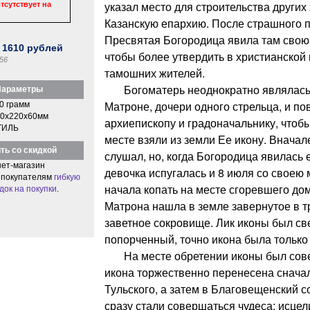
указал место для строительства других
тсутствует на
Казанскую епархию. После страшного п
Пресвятая Богородица явила там свою
:
1610
рублей
чтобы более утвердить в христианской
56
тамошних жителей.
Богоматерь неоднократно являлась в
араметры
Матроне, дочери одного стрельца, и по
0 грамм
0x220x60мм
архиепископу и градоначальнику, чтоб
ТИЛЬ
месте взяли из земли Ее икону. Вначал
ть со скидкой
слушал, но, когда Богородица явилась е
ет-магазин
девочка испугалась и 8 июля со своею 
 покупателям
гибкую
начала копать на месте сгоревшего до
док на покупки
.
Матрона нашла в земле завернутое в т
заветное сокровище. Лик иконы был св
попорченный, точно икона была только 
На месте обретении иконы был совер
икона торжественно перенесена снача
Тульского, а затем в Благовещенский 
сразу стали совершаться чудеса: исце