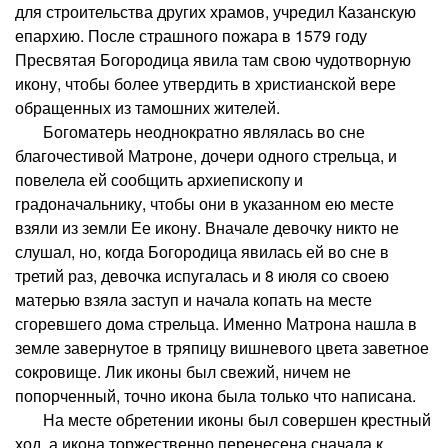
для строительства других храмов, учредил Казанскую
епархию. После страшного пожара в 1579 году
Пресвятая Богородица явила там свою чудотворную
икону, чтобы более утвердить в христианской вере
обращенных из тамошних жителей.
Богоматерь неоднократно являлась во сне
благочестивой Матроне, дочери одного стрельца, и
повелела ей сообщить архиепископу и
градоначальнику, чтобы они в указанном ею месте
взяли из земли Ее икону. Вначале девочку никто не
слушал, но, когда Богородица явилась ей во сне в
третий раз, девочка испугалась и 8 июля со своею
матерью взяла заступ и начала копать на месте
сгоревшего дома стрельца. Именно Матрона нашла в
земле завернутое в тряпицу вишневого цвета заветное
сокровище. Лик иконы был свежий, ничем не
попорченный, точно икона была только что написана.
На месте обретении иконы был совершен крестный
ход, а икона торжественно перенесена сначала к