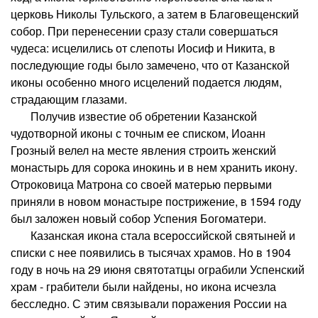
церковь Николы Тульского, а затем в Благовещенский
собор. При перенесении сразу стали совершаться
чудеса: исцелились от слепоты Иосиф и Никита, в
последующие годы было замечено, что от Казанской
иконы особенно много исцелений подается людям,
страдающим глазами.
Получив известие об обретении Казанской
чудотворной иконы с точным ее списком, Иоанн
Грозный велел на месте явления строить женский
монастырь для сорока инокинь и в нем хранить икону.
Отроковица Матрона со своей матерью первыми
приняли в новом монастыре пострижение, в 1594 году
был заложен новый собор Успения Богоматери.
Казанская икона стала всероссийской святыней и
списки с нее появились в тысячах храмов. Но в 1904
году в ночь на 29 июня святотатцы ограбили Успенский
храм - грабители были найдены, но икона исчезла
бесследно. С этим связывали поражения России на