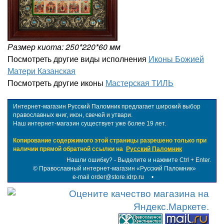
Размер киота: 250*220*60 мм
Посмотреть другие виды исполнения
Иконы Божией
Матери Казанская
Посмотреть другие иконы
Мастерская ТИЛЬ
Интернет-магазин Русский Паломник предлагает широкий выбор
православных книг, икон, свечей и утвари.
Наш интернет-магазин существует уже более 19 лет.
Копирование содержимого этой страницы разрешено только при
наличии прямой обратной ссылки на
Русский Паломник
Нашли ошибку? - Выделите и нажмите Ctrl + Enter.
©
Православный интернет-магазин «Русский Паломник»
e-mail order@store.idrp.ru
•